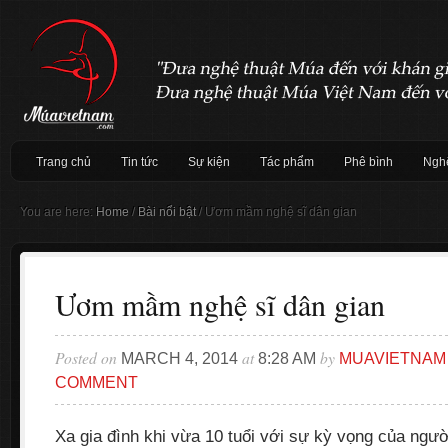
Trang chủ
Tin tức
Sự kiện
Tác phẩm
Phê bình
Nghệ
You are here:
Home
/
Bài nổi bật
/
Ươm mầm nghệ sĩ dân gian
Ươm mầm nghệ sĩ dân gian
Posted on
at
by
MARCH 4, 2014
8:28 AM
MUAVIETNAM
COMMENT
Xa gia đình khi vừa 10 tuổi với sự kỳ vọng của ngườ