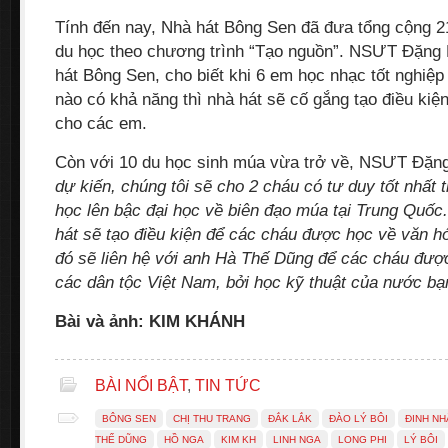
Tính đến nay, Nhà hát Bông Sen đã đưa tổng cộng 
du học theo chương trình “Tạo nguồn”. NSƯT Đặng
hát Bông Sen, cho biết khi 6 em học nhạc tốt nghiệ
nào có khả năng thì nhà hát sẽ cố gắng tạo điều ki
cho các em.
Còn với 10 du học sinh múa vừa trở về, NSƯT Đặng 
dự kiến, chúng tôi sẽ cho 2 cháu có tư duy tốt nhất 
học lên bậc đại học về biên đạo múa tại Trung Quốc
hát sẽ tạo điều kiện để các cháu được học về văn 
đó sẽ liên hệ với anh Hà Thế Dũng để các cháu đượ
các dân tộc Việt Nam, bởi học kỹ thuật của nước bạ
Bài và ảnh: KIM KHÁNH
BÀI NỔI BẬT
,
TIN TỨC
BÔNG SEN
CHỊ THU TRANG
ĐẮK LẮK
ĐÀO LÝ BÔI
ĐINH NH
THẾ DŨNG
HỒ NGA
KIM KH
LINH NGA
LONG PHI
LÝ BÔI