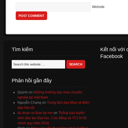
Website
Tìm kiếm
Kết nối với 
Facebook
Phản hồi gần đây
Quỳnh
on
Những trường dạy múa chuyên
nghiệp tại Việt Nam
Nguyễn Chang
on
Trung tâm dạy Múa và Biên
đạo Hà nội
du doan xs than tai mn
on
Thông báo tuyển
sinh đào tạo Đại học, Cao đẳng và TCCN hệ
chính quy năm 2016