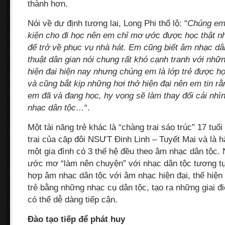
thành hơn.
Nói về dự định tương lai, Long Phi thổ lộ: “
Chúng em 
kiện cho đi học nên em chỉ mơ ước được học thật n
để trở về phục vụ nhà hát. Em cũng biết âm nhạc dân
thuật dân gian nói chung rất khó cạnh tranh với nhữ
hiện đại hiện nay nhưng chúng em là lớp trẻ được h
và cũng bắt kịp những hơi thở hiện đại nên em tin r
em đã và đang học, hy vọng sẽ làm thay đổi cái nhì
nhạc dân tộc…
“.
Một tài năng trẻ khác là “chàng trai sáo trúc” 17 tuổ
trai của cặp đôi NSƯT Đinh Linh – Tuyết Mai và là h
một gia đình có 3 thế hệ đều theo âm nhạc dân tộc.
ước mơ “làm nên chuyện” với nhạc dân tộc tương tự
hợp âm nhạc dân tộc với âm nhạc hiện đại, thể hiện
trẻ bằng những nhạc cụ dân tộc, tạo ra những giai đi
có thể dễ dàng tiếp cận.
Đào tạo tiếp để phát huy