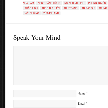
NHÀ LẮM
NSƯT ĐẶNG HÙNG
NSƯT ĐINH LINH
PHỤNG TUYỀN
THẢO LINH
THEO DỰ KIẾN
THU TRANG
TRUNG QU
TRUNG
VỚI NHỮNG
VŨ MINH ANH
Speak Your Mind
Name
*
Email
*