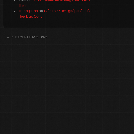
Minh
on
Show ‘Huyền thoại làng chài’ ở Phan
Thiết
Truong Linh
on
Giấc mơ được ghép thận của
Hoa Đức Công
RETURN TO TOP OF PAGE