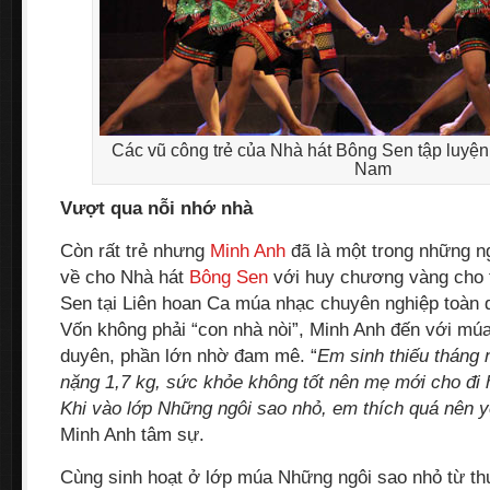
Các vũ công trẻ của Nhà hát Bông Sen tập luyện 
Nam
Vượt qua nỗi nhớ nhà
Còn rất trẻ nhưng
Minh Anh
đã là một trong những n
về cho Nhà hát
Bông Sen
với huy chương vàng cho 
Sen tại Liên hoan Ca múa nhạc chuyên nghiệp toàn 
Vốn không phải “con nhà nòi”, Minh Anh đến với mú
duyên, phần lớn nhờ đam mê. “
Em sinh thiếu tháng 
nặng 1,7 kg, sức khỏe không tốt nên mẹ mới cho đi 
Khi vào lớp Những ngôi sao nhỏ, em thích quá nên 
Minh Anh tâm sự.
Cùng sinh hoạt ở lớp múa Những ngôi sao nhỏ từ th