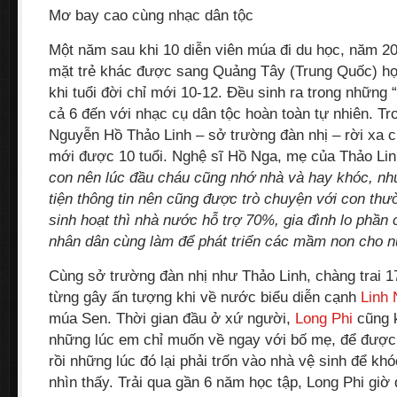
Mơ bay cao cùng nhạc dân tộc
Một năm sau khi 10 diễn viên múa đi du học, năm 2
mặt trẻ khác được sang Quảng Tây (Trung Quốc) họ
khi tuổi đời chỉ mới 10-12. Đều sinh ra trong những 
cả 6 đến với nhạc cụ dân tộc hoàn toàn tự nhiên. Tr
Nguyễn Hồ Thảo Linh – sở trường đàn nhị – rời xa c
mới được 10 tuổi. Nghệ sĩ Hồ Nga, mẹ của Thảo Linh
con nên lúc đầu cháu cũng nhớ nhà và hay khóc, n
tiện thông tin nên cũng được trò chuyện với con thư
sinh hoạt thì nhà nước hỗ trợ 70%, gia đình lo phần 
nhân dân cùng làm để phát triển các mầm non cho 
Cùng sở trường đàn nhị như Thảo Linh, chàng trai 1
từng gây ấn tượng khi về nước biểu diễn cạnh
Linh
múa Sen. Thời gian đầu ở xứ người,
Long Phi
cũng k
những lúc em chỉ muốn về ngay với bố mẹ, để đượ
rồi những lúc đó lại phải trốn vào nhà vệ sinh để kh
nhìn thấy. Trải qua gần 6 năm học tập, Long Phi giờ 