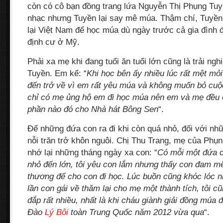
còn có cô bạn đồng trang lứa Nguyễn Thị Phụng Tuy
nhạc nhưng Tuyền lại say mê múa. Thậm chí, Tuyề
lại Việt Nam để học múa dù ngày trước cả gia đình 
định cư ở Mỹ.
Phải xa mẹ khi đang tuổi ăn tuổi lớn cũng là trải ng
Tuyền. Em kể: “
Khi học bên ấy nhiều lúc rất mệt mỏ
đến trở về vì em rất yêu múa và không muốn bỏ cuộ
chỉ có mẹ ủng hộ em đi học múa nên em và mẹ đều 
phần nào đó cho Nhà hát Bông Sen
“.
Để những đứa con ra đi khi còn quá nhỏ, đối với nh
nỗi trăn trở khôn nguôi. Chị Thu Trang, mẹ của Phụ
nhớ lại những tháng ngày xa con: “
Có mỗi một đứa c
nhỏ đến lớn, tôi yêu con lắm nhưng thấy con đam mê
thương để cho con đi học. Lúc buồn cũng khóc lóc 
lần con gái về thăm lại cho mẹ một thành tích, tôi 
đắp rất nhiều, nhất là khi cháu giành giải đồng múa 
Đào
Lý Bôi
toàn Trung Quốc năm 2012 vừa qua
“.