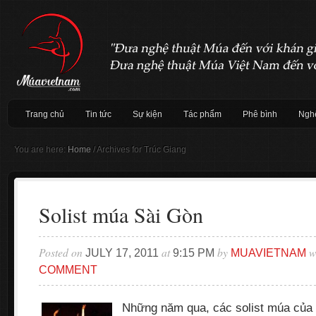
Trang chủ
Tin tức
Sự kiện
Tác phẩm
Phê bình
Nghệ
You are here:
Home
/
Archives for Trúc Giang
Solist múa Sài Gòn
Posted on
at
by
w
JULY 17, 2011
9:15 PM
MUAVIETNAM
COMMENT
Những năm qua, các solist múa của