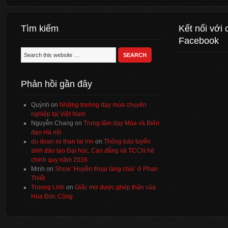
Tìm kiếm
Kết nối với 
Facebook
Phản hồi gần đây
Quỳnh
on
Những trường dạy múa chuyên
nghiệp tại Việt Nam
Nguyễn Chang
on
Trung tâm dạy Múa và Biên
đạo Hà nội
du doan xs than tai mn
on
Thông báo tuyển
sinh đào tạo Đại học, Cao đẳng và TCCN hệ
chính quy năm 2016
Minh
on
Show ‘Huyền thoại làng chài’ ở Phan
Thiết
Truong Linh
on
Giấc mơ được ghép thận của
Hoa Đức Công