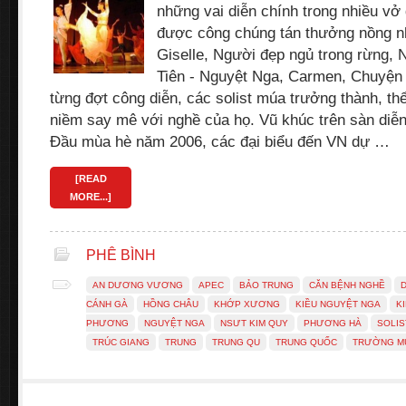
những vai diễn chính trong nhiều vở d
được công chúng tán thưởng nồng nh
Giselle, Người đẹp ngủ trong rừng, 
Tiên - Nguyệt Nga, Carmen, Chuyện 
từng đợt công diễn, các solist múa trưởng thành, th
niềm say mê với nghề của họ. Vũ khúc trên sàn diễ
Đầu mùa hè năm 2006, các đại biểu đến VN dự …
[READ
MORE...]
PHÊ BÌNH
AN DƯƠNG VƯƠNG
APEC
BẢO TRUNG
CĂN BỆNH NGHỀ
CÁNH GÀ
HỒNG CHÂU
KHỚP XƯƠNG
KIỀU NGUYỆT NGA
K
PHƯƠNG
NGUYỆT NGA
NSƯT KIM QUY
PHƯƠNG HÀ
SOLIS
TRÚC GIANG
TRUNG
TRUNG QU
TRUNG QUỐC
TRƯỜNG M