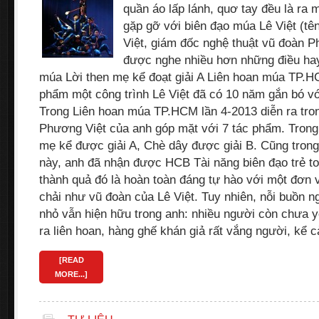
quần áo lấp lánh, quơ tay đều là ra
gặp gỡ với biên đạo múa Lê Việt (tên
Việt, giám đốc nghệ thuật vũ đoàn P
được nghe nhiều hơn những điều h
múa Lời then mẹ kể đoạt giải A Liên hoan múa TP.H
phẩm một công trình Lê Việt đã có 10 năm gắn bó v
Trong Liên hoan múa TP.HCM lần 4-2013 diễn ra tron
Phương Việt của anh góp mặt với 7 tác phẩm. Trong
mẹ kể được giải A, Chè dây được giải B. Cũng trong
này, anh đã nhận được HCB Tài năng biên đạo trẻ t
thành quả đó là hoàn toàn đáng tự hào với một đơn 
chải như vũ đoàn của Lê Việt. Tuy nhiên, nỗi buồn 
nhỏ vẫn hiện hữu trong anh: nhiều người còn chưa y
ra liên hoan, hàng ghế khán giả rất vắng người, kể
[READ
MORE...]