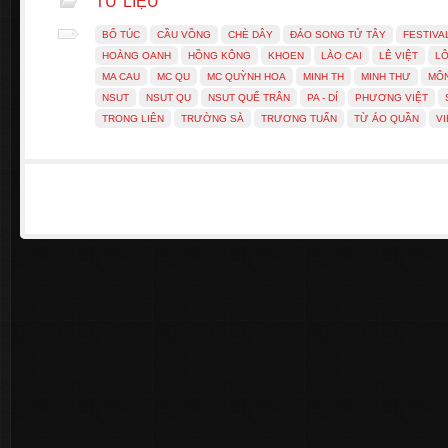
TƯ LIỆU
BỔ TÚC
CẦU VỒNG
CHÈ DÂY
ĐẢO SONG TỬ TÂY
FESTIVA
HOÀNG OANH
HỒNG KÔNG
KHOEN
LÀO CAI
LÊ VIỆT
LÔ
MA CAU
MC QU
MC QUỲNH HOA
MINH TH
MINH THƯ
MÔ
NSUT
NSUT QU
NSUT QUẾ TRÂN
PA - DÍ
PHƯƠNG VIỆT
TRONG LIÊN
TRƯỜNG SÀ
TRƯƠNG TUẤN
TỪ ÁO QUẦN
VI