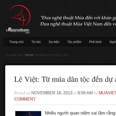
Trang chủ
Tin tức
Sự kiện
Tác phẩm
Phê bình
Nghệ
You are here:
Home
/
Archives for Trong Liên
Lê Việt: Từ múa dân tộc đến dự 
Posted on
at
by
NOVEMBER 16, 2013
8:56 AM
MUAVIE
COMMENT
Nhiều người quan niệm sai lầm rằng: