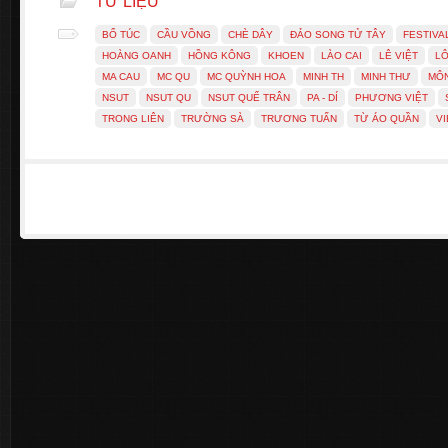
TƯ LIỆU
BỔ TÚC
CẦU VỒNG
CHÈ DÂY
ĐẢO SONG TỬ TÂY
FESTIVA
HOÀNG OANH
HỒNG KÔNG
KHOEN
LÀO CAI
LÊ VIỆT
LÔ
MA CAU
MC QU
MC QUỲNH HOA
MINH TH
MINH THƯ
MÔ
NSUT
NSUT QU
NSUT QUẾ TRÂN
PA - DÍ
PHƯƠNG VIỆT
TRONG LIÊN
TRƯỜNG SÀ
TRƯƠNG TUẤN
TỪ ÁO QUẦN
VI