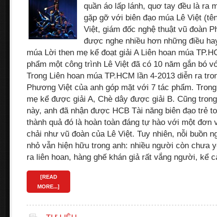
quần áo lấp lánh, quơ tay đều là ra
gặp gỡ với biên đạo múa Lê Việt (tên
Việt, giám đốc nghệ thuật vũ đoàn P
được nghe nhiều hơn những điều h
múa Lời then mẹ kể đoạt giải A Liên hoan múa TP.H
phẩm một công trình Lê Việt đã có 10 năm gắn bó v
Trong Liên hoan múa TP.HCM lần 4-2013 diễn ra tron
Phương Việt của anh góp mặt với 7 tác phẩm. Trong
mẹ kể được giải A, Chè dây được giải B. Cũng trong
này, anh đã nhận được HCB Tài năng biên đạo trẻ t
thành quả đó là hoàn toàn đáng tự hào với một đơn 
chải như vũ đoàn của Lê Việt. Tuy nhiên, nỗi buồn 
nhỏ vẫn hiện hữu trong anh: nhiều người còn chưa y
ra liên hoan, hàng ghế khán giả rất vắng người, kể
[READ
MORE...]