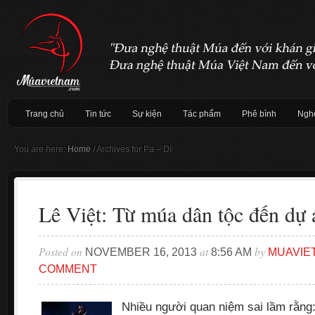
Trang chủ
Tin tức
Sự kiện
Tác phẩm
Phê bình
Nghệ
You are here:
Home
/
Archives for Pa – Dí
Lê Việt: Từ múa dân tộc đến dự 
Posted on
at
by
NOVEMBER 16, 2013
8:56 AM
MUAVIE
COMMENT
Nhiều người quan niệm sai lầm rằng: