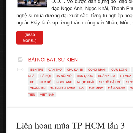
Đ.Đ.T. Vở được dàn dựng bởi đạo di
đạo Ngọc Anh, Ngọc Khải, Thanh P
nghệ sĩ múa đương đại xuất sắc, từng tu nghiệp ho
ngoài. Đây là ê-kip từng thành công với Nhân, Mộc
[READ
MORE...]
BÀI NỔI BẬT
,
SỰ KIỆN
BẾN TRE
CẦN THƠ
CHÚ ĐẠI BI
CÔNG NHÂN
CỬU LONG
NHÁI
HÀ NỘI
HÀ NỘI VỞ
HÀN QUỐC
HOÀN KIẾM
LH MÚA
THO
NAM BỘ
NGỌC ANH
NGỌC KHẢI
SƠ ĐỒ ĐẶT VÉ
SƯƠ
THANH PH
THANH PHƯƠNG… HỌ
THE MIST
TIỀN GIANG
T
TIỀN
VIỆT NAM
Liên hoan múa TP HCM lần 3