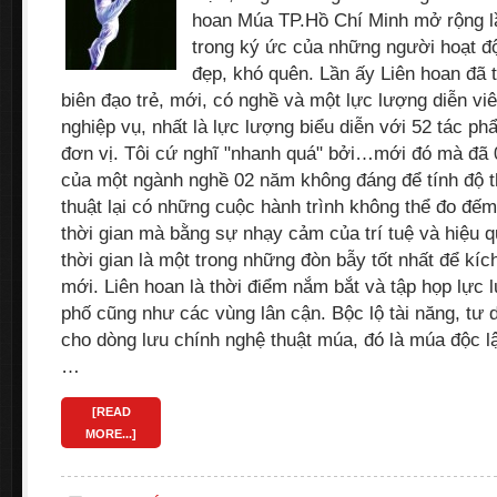
hoan Múa TP.Hồ Chí Minh mở rộng lần
trong ký ức của những người hoạt đ
đẹp, khó quên. Lần ấy Liên hoan đã
biên đạo trẻ, mới, có nghề và một lực lượng diễn v
nghiệp vụ, nhất là lực lượng biểu diễn với 52 tác p
đơn vị. Tôi cứ nghĩ "nhanh quá" bởi…mới đó mà đã 0
của một ngành nghề 02 năm không đáng để tính độ 
thuật lại có những cuộc hành trình không thể đo đếm
thời gian mà bằng sự nhạy cảm của trí tuệ và hiệu 
thời gian là một trong những đòn bẫy tốt nhất để kíc
mới. Liên hoan là thời điểm nắm bắt và tập họp lực
phố cũng như các vùng lân cận. Bộc lộ tài năng, tư
cho dòng lưu chính nghệ thuật múa, đó là múa độc lậ
…
[READ
MORE...]