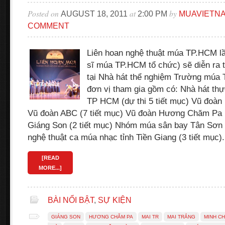
Posted on
at
by
AUGUST 18, 2011
2:00 PM
MUAVIETN
COMMENT
Liên hoan nghệ thuật múa TP.HCM lần
sĩ múa TP.HCM tổ chức) sẽ diễn ra t
tại Nhà hát thể nghiệm Trường múa 
đơn vị tham gia gồm có: Nhà hát t
TP HCM (dự thi 5 tiết mục) Vũ đoàn 
Vũ đoàn ABC (7 tiết mục) Vũ đoàn Hương Chăm Pa (
Giáng Son (2 tiết mục) Nhóm múa sân bay Tân Sơn 
nghệ thuật ca múa nhạc tỉnh Tiền Giang (3 tiết mục)
[READ
MORE...]
BÀI NỔI BẬT
,
SỰ KIỆN
GIÁNG SON
HƯƠNG CHĂM PA
MAI TR
MAI TRẮNG
MINH CH