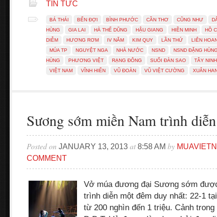
TIN TỨC
BÁ THÁI
BẾN ĐỢI
BÌNH PHƯỚC
CẦN THƠ
CŨNG NHƯ
D
HÙNG
GIA LAI
HÀ THẾ DŨNG
HẬU GIANG
HIỀN MINH
HỒ C
DIỄM
HƯƠNG RƠM
IV NĂM
KIM QUY
LẦN THỨ
LIÊN HOA
MÚA TP
NGUYỆT NGA
NHÀ NƯỚC
NSND
NSND ĐẶNG HÙN
HÙNG
PHƯƠNG VIỆT
RẠNG ĐÔNG
SUỐI ĐÀN SAO
TÂY NINH
VIỆT NAM
VĨNH HIỂN
VŨ ĐOÀN
VŨ VIỆT CƯỜNG
XUÂN HA
Sương sớm miền Nam trình diễn
Posted on
at
by
JANUARY 13, 2013
8:58 AM
MUAVIET
COMMENT
Vở múa đương đại Sương sớm được
trình diễn một đêm duy nhất: 22-1 t
từ 200 nghìn đến 1 triệu. Cảnh tron