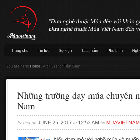
Trang chủ
Tin tức
Sự kiện
Tác phẩm
Phê bình
Nghệ
You are here:
Home
/
Archives for Tiền Giang
Những trường dạy múa chuyên ng
Nam
Posted on
at
by
JUNE 25, 2017
12:53 AM
MUAVIETNAM
Nếu đam mê với nghề múa và muốn 