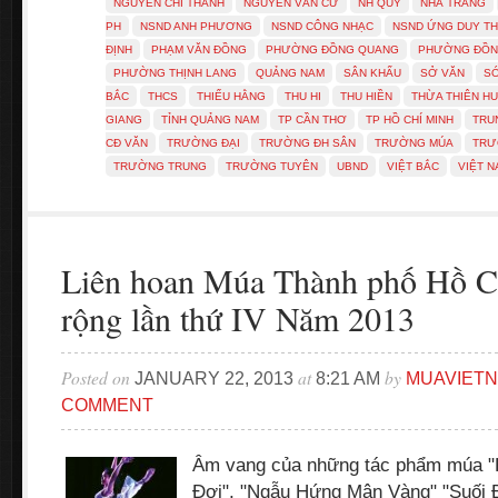
NGUYỄN CHÍ THANH
NGUYỄN VĂN CỪ
NH QUY
NHÀ TRẮNG
PH
NSND ANH PHƯƠNG
NSND CÔNG NHẠC
NSND ỨNG DUY TH
ĐỊNH
PHẠM VĂN ĐỒNG
PHƯỜNG ĐỒNG QUANG
PHƯỜNG ĐỒN
PHƯỜNG THỊNH LANG
QUẢNG NAM
SÂN KHẤU
SỞ VĂN
S
BẮC
THCS
THIẾU HẰNG
THU HI
THU HIỀN
THỪA THIÊN H
GIANG
TỈNH QUẢNG NAM
TP CẦN THƠ
TP HỒ CHÍ MINH
TRU
CĐ VĂN
TRƯỜNG ĐẠI
TRƯỜNG ĐH SÂN
TRƯỜNG MÚA
TRƯ
TRƯỜNG TRUNG
TRƯỜNG TUYÊN
UBND
VIỆT BẮC
VIỆT N
Liên hoan Múa Thành phố Hồ 
rộng lần thứ IV Năm 2013
Posted on
at
by
JANUARY 22, 2013
8:21 AM
MUAVIET
COMMENT
Âm vang của những tác phẩm múa 
Đợi", "Ngẫu Hứng Mân Vàng" "Suối Đà