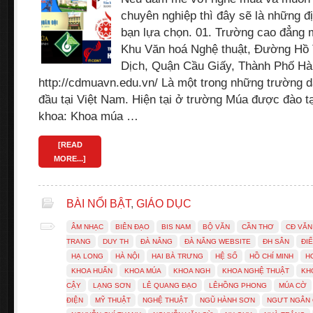
chuyên nghiệp thì đây sẽ là những đ
bạn lựa chọn. 01. Trường cao đẳng 
Khu Văn hoá Nghệ thuật, Đường Hồ
Dịch, Quận Cầu Giấy, Thành Phố Hà
http://cdmuavn.edu.vn/ Là một trong những trường d
đầu tại Việt Nam. Hiện tại ở trường Múa được đào t
khoa: Khoa múa …
[READ
MORE...]
BÀI NỔI BẬT
,
GIÁO DỤC
ÂM NHẠC
BIÊN ĐẠO
BIS NAM
BỘ VĂN
CẦN THƠ
CĐ VĂN
TRANG
DUY TH
ĐÀ NẴNG
ĐÀ NẴNG WEBSITE
ĐH SÂN
ĐI
HẠ LONG
HÀ NỘI
HAI BÀ TRƯNG
HỆ SỐ
HỒ CHÍ MINH
H
KHOA HUẤN
KHOA MÚA
KHOA NGH
KHOA NGHỆ THUẬT
KH
CẬY
LẠNG SƠN
LÊ QUANG ĐẠO
LÊHỒNG PHONG
MÚA CỜ
ĐIỆN
MỸ THUẬT
NGHỆ THUẬT
NGŨ HÀNH SƠN
NGƯT NGÂN