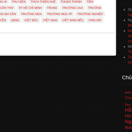
HU HI
THU HIỀN
THỪA THIÊN HUẾ
THUẬN THÀNH
TIỀN
 CẦN THƠ
TP HỒ CHÍ MINH
TRUNG
TRƯỜNG CAO
TRƯỜNG
Q
NG ĐH SÂN
TRƯỜNG MÚA
TRƯỜNG MÚA TP
TRƯỜNG NGHIỆP
ng
Ng
YÊN
UBND
VIỆT BẮC
VIỆT NAM
VIỆT NAM NẾU
VINH HẢI
Bi
du
si
ch
Mi
Th
Tr
Ho
Chủ
Anh 
Chuy
Duy 
Hồ
Hội
Ng
đươ