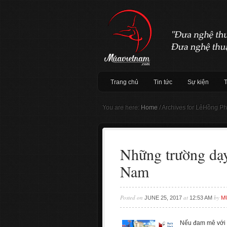
Trang chủ
Tin tức
Sự kiện
You are here:
Home
/
Archives for LêHồng P
Những trường dạy
Nam
Posted on
at
by
JUNE 25, 2017
12:53 AM
M
Nếu đam mê với 