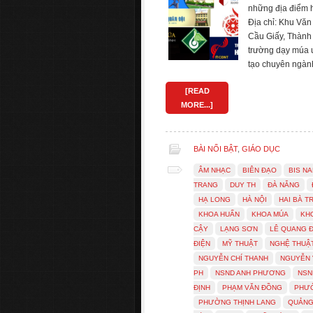
những địa điểm 
Địa chỉ: Khu Vă
Cầu Giấy, Thành 
trường dạy múa u
tạo chuyên ngàn
[READ
MORE...]
BÀI NỔI BẬT
,
GIÁO DỤC
ÂM NHẠC
BIÊN ĐẠO
BIS N
TRANG
DUY TH
ĐÀ NẴNG
HẠ LONG
HÀ NỘI
HAI BÀ 
KHOA HUẤN
KHOA MÚA
KH
CẬY
LẠNG SƠN
LÊ QUANG 
ĐIỆN
MỸ THUẬT
NGHỆ THUẬ
NGUYỄN CHÍ THANH
NGUYỄN 
PH
NSND ANH PHƯƠNG
NSN
ĐỊNH
PHẠM VĂN ĐỒNG
PHƯ
PHƯỜNG THỊNH LANG
QUẢNG