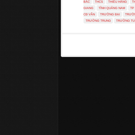
BẮC
THCS
THIẾU HẰNG
T
GIANG
TỈNH QUẢNG NAM
TP
CĐ VĂN
TRƯỜNG ĐẠI
TRƯỜ
TRƯỜNG TRUNG
TRƯỜNG TU