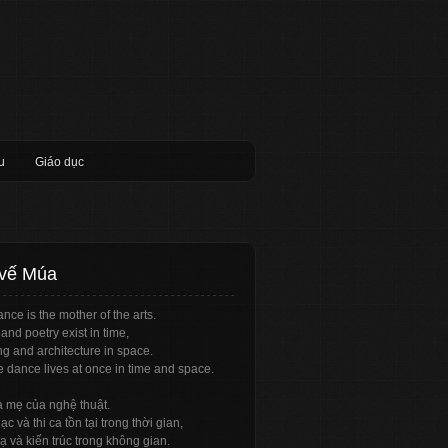
u
Giáo dục
 vế Múa
nce is the mother of the arts.
and poetry exist in time,
ng and architecture in space.
e dance lives at once in time and space.
à mẹ của nghệ thuật.
c và thi ca tồn tại trong thời gian,
ạ và kiến trúc trong không gian.