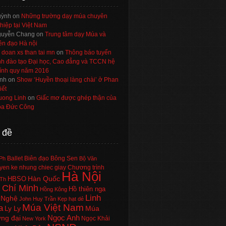
uỳnh
on
Những trường dạy múa chuyên
hiệp tại Việt Nam
uyễn Chang
on
Trung tâm dạy Múa và
ên đạo Hà nội
 doan xs than tai mn
on
Thông báo tuyển
nh đào tạo Đại học, Cao đẳng và TCCN hệ
ính quy năm 2016
nh
on
Show ‘Huyền thoại làng chài’ ở Phan
iết
uong Linh
on
Giấc mơ được ghép thận của
a Đức Công
 đề
Ballet
Biên đạo
Bông Sen
Ph
Bộ Văn
en ke nhung chiec giay
Chương trình
Hà Nội
Hàn Quốc
HBSO
Th
 Chí Minh
Hồ thiên nga
Hồng Kông
Linh
 Nghệ
John Huy Trần
Kẹp hạt dẻ
Múa Việt Nam
a
Ly Ly
Múa
Ngọc Anh
ng đại
Ngọc Khải
New York