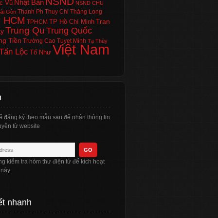
NSND
Nhật Bản
c Vũ
NSND CHU
Thanh Ph
Thuy Chi
Thăng Long
ài Gòn
P HCM
Tran
TP Hồ Chí Minh
TPHCM
Trung Qu
Trung Quốc
Ly
ng Tiền
Trường Cao
Tuyet Minh
Tạ Thùy
Việt Nam
Tấn Lộc
Tố Như
n
ể đăng ký theo mẫu sau để nhận thông tin
yên từ website
òng kiểm tra hòm thư điện tử để kích hoạt
 này.
ết nhanh