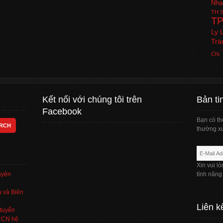
Nhạ
TH
S
T
Ly 
Trà
Chi.
Kết nối với chúng tôi trên
Bản ti
Facebook
Bạn có th
thường xu
Xin vui l
uyên
tính năng
 và Biên
Liên k
tuyển
TCCN hệ