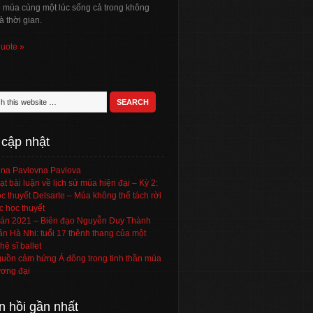
ó múa cùng một lúc sống cả trong không
à thời gian.
quote »
 cập nhật
na Pavlovna Pavlova
ạt bài luận về lịch sử múa hiện đại – Kỳ 2:
c thuyết Delsarte – Múa không thể tách rời
c học thuyết
án 2021 – Biên đạo Nguyễn Duy Thành
ần Hà Nhi: tuổi 17 thênh thang của một
hệ sĩ ballet
uồn cảm hứng Á đông trong tinh thần múa
ơng đại
n hồi gần nhất