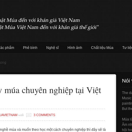
Tác phẩm
Phê bình
Nghệ sĩ
Hình ảnh
Chất liệu Múa
Tư liệ
hong
Nói
 múa chuyên nghiệp tại Việt
The da
Music 
painti
But th
with
UAVIETNAM
3 COMMENTS
Múa l
Âm nhạ
nghề múa và muốn theo học một cách chuyên nghiệp thì đây sẽ là
hội ho