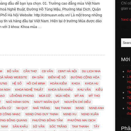
Chỉ c
hàng đầu để bạn lựa chọn. 01. Trường cao đẳng múa Việt Nam
gian v
n hoá Nghệ thuật, Đường Hồ Tùng Mậu, Phường Mai Dịch, Quận
Phố Hà Nội Website: http://cdmuavn.edu.vn/ Là một trong những
Next 
y tín và hàng đầu tại Việt Nam. Hiện tại ở trường Múa được đào
h với 3 khoa: Khoa múa …
Mới
An
AM
BỘ VĂN
CẦN THƠ
CĐ VĂN
CĐNT HÀ NỘI
DU LỊCH NHA
Lo
ĐÀ NẴNG WEBSITE
ĐH SÂN
ĐIỂM HỆ SỐ
ĐƯỜNG CỘNG HÒA
Họ
TRƯNG
HỆ SỐ
HỒ CHÍ MINH
HOÀN KIẾM
KHOA
KHOA HU
cá
OA NGH
KHOA NGHỆ THUẬT
KHOA SÂN KHẤU
KHU VĂN
KIỀU
Th
ĐẠO
LÊHỒNG PHONG
MÚA CỜ
MÚA HIỆN
MỸ AN
MỸ THO
Tr
T
NGŨ HÀNH SƠN
NGƯT NGÂN QUÝ
NGUYỄN CHÍ DIỂU
ng
Ng
VĂN CỪ
NH QUY
NHÀ TRẮNG
NHỊ THANH
NSND
NSND ANH
đư
D CÔNG NHẠC
NSND ỨNG DUY THỊNH
NSND XU
NSND XUÂN
ỜNG ĐỒNG QUANG
PHƯỜNG ĐỒNG TÂM
PHƯỜNG MAI DỊCH
 NAM
SÂN KHẤU
SỞ VĂN
SÓC TRĂNG
TAM THANH
TÂY
Phả