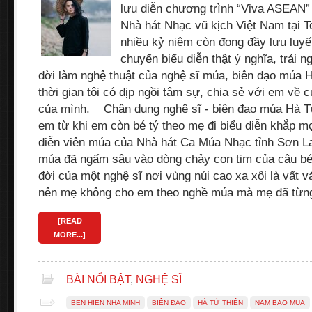
lưu diễn chương trình “Viva ASEAN
Nhà hát Nhạc vũ kịch Việt Nam tại 
nhiều kỷ niệm còn đong đầy lưu luy
chuyến biểu diễn thật ý nghĩa, trải 
đời làm nghệ thuật của nghệ sĩ múa, biên đạo múa H
thời gian tôi có dịp ngồi tâm sự, chia sẻ với em về 
của mình. Chân dung nghệ sĩ - biên đạo múa H
em từ khi em còn bé tý theo mẹ đi biểu diễn khắp m
diễn viên múa của Nhà hát Ca Múa Nhạc tỉnh Sơn L
múa đã ngấm sâu vào dòng chảy con tim của cậu bé 
đời của một nghệ sĩ nơi vùng núi cao xa xôi là vất v
nên mẹ không cho em theo nghề múa mà mẹ đã từng 
[READ
MORE...]
BÀI NỔI BẬT
,
NGHỆ SĨ
BEN HIEN NHA MINH
BIÊN ĐẠO
HÀ TỨ THIÊN
NAM BAO MUA