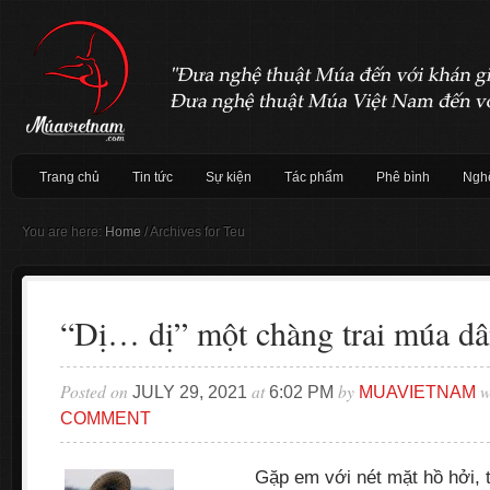
Trang chủ
Tin tức
Sự kiện
Tác phẩm
Phê bình
Nghệ
You are here:
Home
/
Archives for Teu
“Dị… dị” một chàng trai múa dâ
Posted on
at
by
w
JULY 29, 2021
6:02 PM
MUAVIETNAM
COMMENT
Gặp em với nét mặt hồ hởi, tin