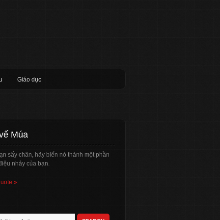
u
Giáo dục
 vế Múa
ạn sẩy chân, hãy biến nó thành một phần
điệu nhảy của bạn.
quote »