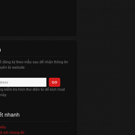
n
ể đăng ký theo mẫu sau để nhận thông tin
yên từ website
òng kiểm tra hòm thư điện tử để kích hoạt
 này.
ết nhanh
hiệu
ệ với chúng tôi