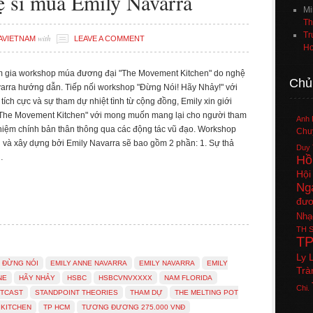
ệ sĩ múa Emily Navarra
Mi
Th
Tr
with
AVIETNAM
LEAVE A COMMENT
Ho
m gia workshop múa đương đại "The Movement Kitchen" do nghệ
Chủ
arra hướng dẫn. Tiếp nối workshop "Đừng Nói! Hãy Nhảy!" với
ích cực và sự tham dự nhiệt tình từ cộng đồng, Emily xin giới
"The Movement Kitchen" với mong muốn mang lại cho người tham
Anh 
ghiệm chính bản thân thông qua các động tác vũ đạo. Workshop
Chuy
và xây dựng bởi Emily Navarra sẽ bao gồm 2 phần: 1. Sự thả
Duy 
…
Hồ
Hội
Ng
đươ
Nhạ
TH
S
T
Ly 
ĐỪNG NÓI
EMILY ANNE NAVARRA
EMILY NAVARRA
EMILY
Trà
NE
HÃY NHẢY
HSBC
HSBCVNVXXXX
NAM FLORIDA
Chi.
UTCAST
STANDPOINT THEORIES
THAM DỰ
THE MELTING POT
 KITCHEN
TP HCM
TƯƠNG ĐƯƠNG 275.000 VNĐ