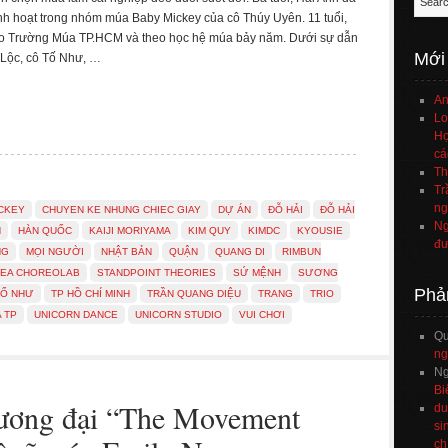
nh hoạt trong nhóm múa Baby Mickey của cô Thúy Uyên. 11 tuổi,
o Trường Múa TP.HCM và theo học hệ múa bảy năm. Dưới sự dẫn
Mới
 Lộc, cô Tố Như, …
An
Lo
Họ
cá
Th
Tr
ng
CKEY
CHUYEN KE NHUNG CHIEC GIAY
DỰ ÁN
ĐỖ HẢI
ĐỖ HẢI
Ng
H
HÀN QUỐC
KAIJI MORIYAMA
KIM QUY
KIMDC
KYOUSIE
đư
NG
MỌI NGƯỜI
NHẬT BẢN
QUẬN
QUANG DI
RIMBUN
EA CHOREOLAB
STANDPOINT THEORIES
SỨ MỆNH
SƯƠNG
Phả
TỐ NHƯ
TP HỒ CHÍ MINH
TRẦN QUANG DIỆU
TRANG
TRIO
 TP
UNICORN DANCE
UNICORN STUDIO
VUI CHƠI
Q
ng
Ng
Bi
ương đại “The Movement
du
si
ch