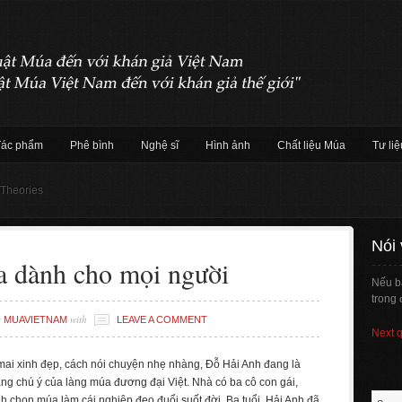
Tác phẩm
Phê bình
Nghệ sĩ
Hình ảnh
Chất liệu Múa
Tư liệ
 Theories
Nói
a dành cho mọi người
Nếu b
trong 
y
with
MUAVIETNAM
LEAVE A COMMENT
Next 
ai xinh đẹp, cách nói chuyện nhẹ nhàng, Đỗ Hải Anh đang là
ng chú ý của làng múa đương đại Việt. Nhà có ba cô con gái,
h chọn múa làm cái nghiệp đeo đuổi suốt đời. Ba tuổi, Hải Anh đã