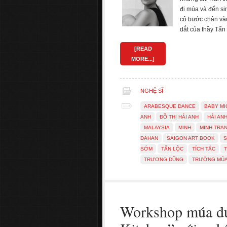
đi múa và đến si
cô bước chân và
dắt của thầy Tấn
[READ
MORE...]
NGHỆ SĨ
ARABESQUE DANCE
BABY MI
ANH
ĐỖ THỊ HẢI ANH
HẢI AN
MALAYSIA
MINH
MINH TRA
DAHAN
SAIGON ART BOOK
S
SỚM
TẤN LỘC
TÍCH TẮC
TRƯƠNG DŨNG
TRƯỜNG MÚA
Workshop múa đ