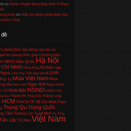
nh
on
Show ‘Huyền thoại làng chài’ ở Phan
iết
uong Linh
on
Giấc mơ được ghép thận của
a Đức Công
 đề
Ballet
Biên đạo
Bông Sen
Ph
Bộ Văn
en ke nhung chiec giay
Chương trình
Hà Nội
Hàn Quốc
HBSO
Th
 Chí Minh
Hồ thiên nga
Hồng Kông
Linh
 Nghệ
John Huy Trần
Kẹp hạt dẻ
Múa Việt Nam
a
Ly Ly
Múa
Ngọc Anh
ng đại
Ngọc Khải
New York
NSND
Nhật Bản
c Vũ
NSND CHU
Thanh Ph
Thuy Chi
Thăng Long
ài Gòn
P HCM
Tran
TP Hồ Chí Minh
TPHCM
Trung Qu
Trung Quốc
Ly
ng Tiền
Trường Cao
Tuyet Minh
Tạ Thùy
Việt Nam
Tấn Lộc
Tố Như