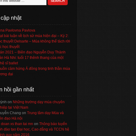
 cập nhật
na Pavlovna Pavlova
ạt bài luận về lịch sử múa hiện đại – Kỳ 2:
c thuyết Delsarte – Múa không thể tách rời
c học thuyết
án 2021 – Biên đạo Nguyễn Duy Thành
ần Hà Nhi: tuổi 17 thênh thang của một
hệ sĩ ballet
uồn cảm hứng Á đông trong tinh thần múa
ơng đại
n hồi gần nhất
uỳnh
on
Những trường dạy múa chuyên
hiệp tại Việt Nam
uyễn Chang
on
Trung tâm dạy Múa và
ên đạo Hà nội
 doan xs than tai mn
on
Thông báo tuyển
nh đào tạo Đại học, Cao đẳng và TCCN hệ
ính quy năm 2016