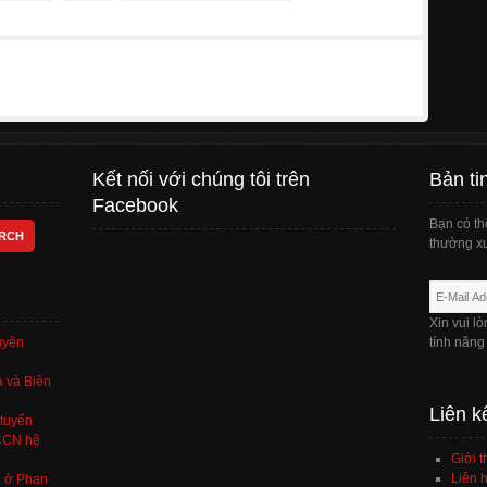
Kết nối với chúng tôi trên
Bản ti
Facebook
Bạn có th
thường xu
Xin vui l
uyên
tính năng
 và Biên
Liên k
tuyển
TCCN hệ
Giới t
Liên h
’ ở Phan