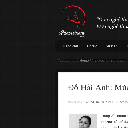
Trang chủ
Tin tức
Sự kiện
You are here:
Home
/
Archives for Standpoint
​Đỗ Hải Anh: Mú
Posted on
at
b
AUGUST 10, 2015
11:22 AM
Dáng vóc mảnh m
gương mặt trẻ đá
nhưng chỉ Hải An