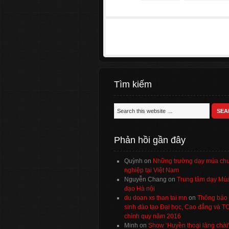
Tìm kiếm
Phản hồi gần đây
Quỳnh
on
Những trường dạy múa ch
nghiệp tại Việt Nam
Nguyễn Chang
on
Trung tâm dạy Múa
đạo Hà nội
du doan xs than tai mn
on
Thông báo 
sinh đào tạo Đại học, Cao đẳng và 
chính quy năm 2016
Minh
on
Show ‘Huyền thoại làng chài