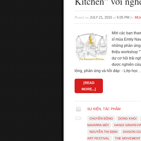
Kitchen” với ngh
Posted on
at
by
JULY 21, 2015
5:05 PM
MU
Mời các bạn tha
sĩ múa Emily Nav
những phản ứng t
thiệu workshop 
dự cơ hội trải n
được nghiên cứu 
lỏng, phản ứng và hồi đáp: - Lớp học 
[READ
MORE...]
SỰ KIỆN
,
TÁC PHẨM
CHUYỂN ĐỘNG
DONG KHOI
NAVARRA MỜI
HANOI GRAPEVI
NGUYỄN THỊ ĐỊNH
SAIGON O
ART FESTIVAL
THE MOVEMENT