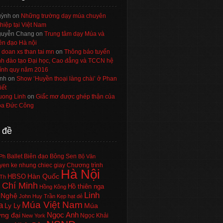
uỳnh
on
Những trường dạy múa chuyên
hiệp tại Việt Nam
uyễn Chang
on
Trung tâm dạy Múa và
ên đạo Hà nội
 doan xs than tai mn
on
Thông báo tuyển
nh đào tạo Đại học, Cao đẳng và TCCN hệ
ính quy năm 2016
nh
on
Show ‘Huyền thoại làng chài’ ở Phan
iết
uong Linh
on
Giấc mơ được ghép thận của
a Đức Công
 đề
Ballet
Biên đạo
Bông Sen
Ph
Bộ Văn
en ke nhung chiec giay
Chương trình
Hà Nội
Hàn Quốc
HBSO
Th
 Chí Minh
Hồ thiên nga
Hồng Kông
Linh
 Nghệ
John Huy Trần
Kẹp hạt dẻ
Múa Việt Nam
a
Ly Ly
Múa
Ngọc Anh
ng đại
Ngọc Khải
New York