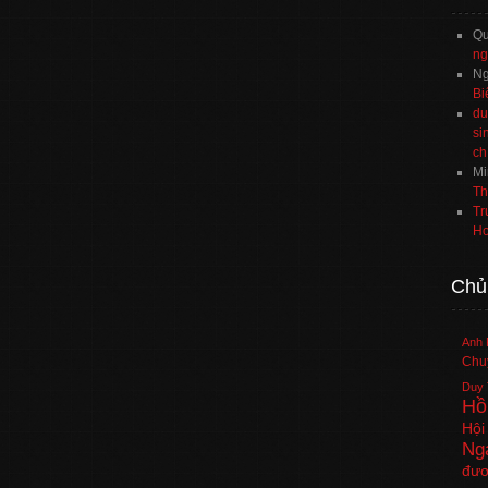
Q
ng
Ng
Bi
du
si
ch
Mi
Th
Tr
Ho
Chủ
Anh 
Chuy
Duy 
Hồ
Hội
Ng
đươ