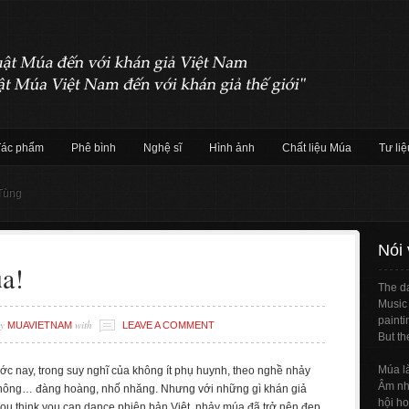
Tác phẩm
Phê bình
Nghệ sĩ
Hình ảnh
Chất liệu Múa
Tư liệ
 Tùng
Nói
a!
The da
Music 
painti
y
with
MUAVIETNAM
LEAVE A COMMENT
But th
Múa l
rước nay, trong suy nghĩ của không ít phụ huynh, theo nghề nhảy
Âm nhạ
không… đàng hoàng, nhố nhăng. Nhưng với những gì khán giả
hội ho
u think you can dance phiên bản Việt, nhảy múa đã trở nên đẹp