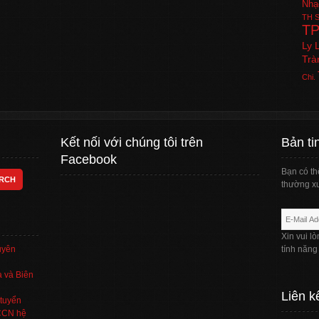
Nhạ
TH
S
T
Ly 
Trà
Chi.
Kết nối với chúng tôi trên
Bản ti
Facebook
Bạn có th
thường xu
Xin vui l
uyên
tính năng
 và Biên
Liên k
tuyển
TCCN hệ