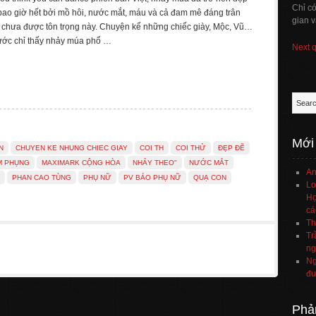
Chỉ c
ao giờ hết bởi mồ hôi, nước mắt, máu và cả đam mê đáng trân
gian v
ề chưa được tôn trọng này. Chuyện kể những chiếc giày, Mộc, Vũ…
nước chỉ thấy nhảy múa phổ …
Next 
Mới
N
CHUYEN KE NHUNG CHIEC GIAY
COI TH
COI THỬ
ĐẸP ĐẼ
M PHỤNG
MAXIMARK CỘNG HÒA
NHẢY THEO"
NƯỚC MẮT
An
PHAN CAO TÙNG
PHỤ NỮ
PV BÁO PHỤ NỮ
QUẠ CON
Lo
Họ
cá
Th
Tr
ng
Ng
đư
Phả