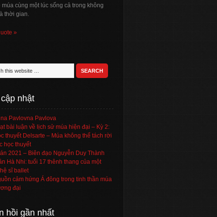
ó múa cùng một lúc sống cả trong không
à thời gian.
quote »
 cập nhật
na Pavlovna Pavlova
ạt bài luận về lịch sử múa hiện đại – Kỳ 2:
c thuyết Delsarte – Múa không thể tách rời
c học thuyết
án 2021 – Biên đạo Nguyễn Duy Thành
ần Hà Nhi: tuổi 17 thênh thang của một
hệ sĩ ballet
uồn cảm hứng Á đông trong tinh thần múa
ơng đại
n hồi gần nhất