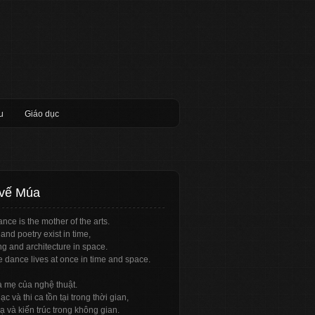
u
Giáo dục
 vế Múa
nce is the mother of the arts.
and poetry exist in time,
ng and architecture in space.
e dance lives at once in time and space.
à mẹ của nghệ thuật.
c và thi ca tồn tại trong thời gian,
ạ và kiến trúc trong không gian.