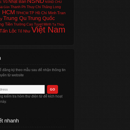
NSND
Nhật Bản
c Vũ
NSND CHU
Thanh Ph
Thuy Chi
Thăng Long
ài Gòn
P HCM
Tran
TP Hồ Chí Minh
TPHCM
Trung Qu
Trung Quốc
Ly
ng Tiền
Trường Cao
Tuyet Minh
Tạ Thùy
Việt Nam
Tấn Lộc
Tố Như
n
ể đăng ký theo mẫu sau để nhận thông tin
yên từ website
òng kiểm tra hòm thư điện tử để kích hoạt
 này.
ết nhanh