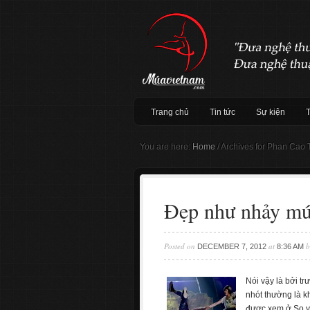
Trang chủ
Tin tức
Sự kiện
You are here:
Home
/
Archives for Phan Cao
Đẹp như nhảy mú
Posted on
at
b
DECEMBER 7, 2012
8:36 AM
Nói vậy là bởi t
nhót thường là 
được xem ở So yo