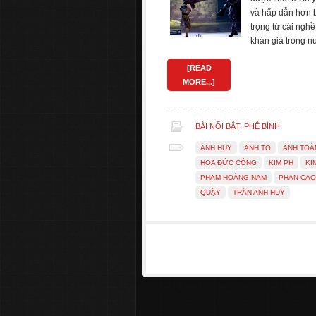
và hấp dẫn hơn b
trọng từ cái ngh
khán giả trong 
[READ
MORE...]
BÀI NỔI BẬT
,
PHÊ BÌNH
ANH HUY
ANH TO
ANH TOÀ
HOA ĐỨC CÔNG
KIM PH
KI
PHẠM HOÀNG NAM
PHAN CAO
QUẬY
TRẦN ANH HUY