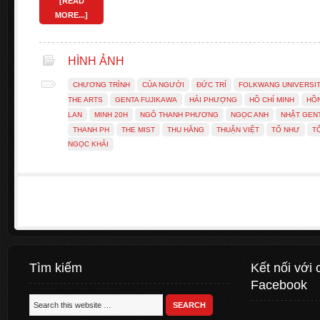
[READ
MORE...]
HÌNH ẢNH
CHƯƠNG TRÌNH
CỦA NGƯỜI
ĐỨC TRÍ
FOLKWANG UNIVERSI
THE ARTS
GENTA FUJIKAWA
HẢI PHƯỢNG
HỒ CHÍ MINH
HỒ
LAN
MINH 20H
NGÔ THANH PHƯƠNG
NGỌC ANH
NHẬT GEN
THANH PH
THE MIST
THU HẰNG
THUẬN VIỆT
TỐ NHƯ
T
NGỌC KHẢI
Tìm kiếm
Kết nối với 
Facebook