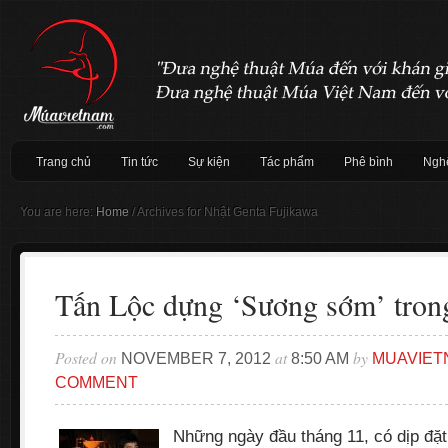
Trang chủ
Tin tức
Sự kiện
Tác phẩm
Phê bình
Nghệ
You are here:
Home
/
Archives for Nhật Genta Fujikawa
Tấn Lộc dựng ‘Sương sớm’ tron
Posted on
at
by
NOVEMBER 7, 2012
8:50 AM
MUAVIET
COMMENT
Những ngày đầu tháng 11, có dịp đặ