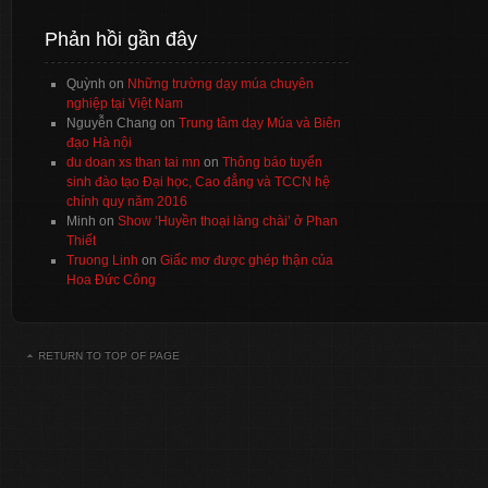
Phản hồi gần đây
Quỳnh
on
Những trường dạy múa chuyên
nghiệp tại Việt Nam
Nguyễn Chang
on
Trung tâm dạy Múa và Biên
đạo Hà nội
du doan xs than tai mn
on
Thông báo tuyển
sinh đào tạo Đại học, Cao đẳng và TCCN hệ
chính quy năm 2016
Minh
on
Show ‘Huyền thoại làng chài’ ở Phan
Thiết
Truong Linh
on
Giấc mơ được ghép thận của
Hoa Đức Công
RETURN TO TOP OF PAGE