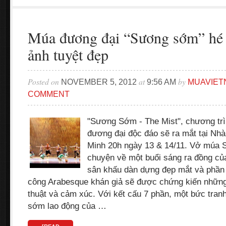
Múa đương đại “Sương sớm” hé 
ảnh tuyệt đẹp
Posted on
at
by
NOVEMBER 5, 2012
9:56 AM
MUAVIET
COMMENT
"Sương Sớm - The Mist", chương trì
đương đại độc đáo sẽ ra mắt tại Nh
Minh 20h ngày 13 & 14/11. Vở múa
chuyện về một buổi sáng ra đồng củ
sân khấu dàn dựng đẹp mắt và phần 
công Arabesque khán giả sẽ được chứng kiến nhữn
thuật và cảm xúc. Với kết cấu 7 phần, một bức tran
sớm lao động của …