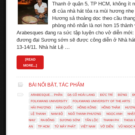
Thanh ở quận 5, TP HCM, không ít ng
đi của nhà hát tỏa ra mùi hương nhẹ
Hương sả thoảng dọc theo cầu than
phòng nhỏ nhắn là nơi hơn 15 thành
Arabesques đang ra sức tập luyện cho vở diễn mớ
đương đại Sương sớm sẽ được công diễn ở Nhà há
13-14/11. Nhà hát Lệ …
[READ
MORE...]
BÀI NỔI BẬT
,
TÁC PHẨM
ARABESQUE… PHẦN
DẠ CỔ HOÀI LANG
ĐỨC TRÍ
ĐỨNG
Đ
FOLKWANG UNIVERSITY
FOLKWANG UNIVERSITY OF THE ARTS
HẢI PHƯỢNG
HÀN QUỐC
HỒNG KÔNG
HỒNG THẮM
HƯƠN
LỆ THANH
NAM BỘ
NGÔ THANH PHƯƠNG
NGỌC ANH
NHẬT
NHƯ
RA ĐỒNG
SƯƠNG SỚM
TẤN LỘC
THANH PH
THOẠI 
AN
TP HCM
TỪ MÁY PHÁT
VIỆT NAM
VỞ DIỄN
VŨ NGỌC 