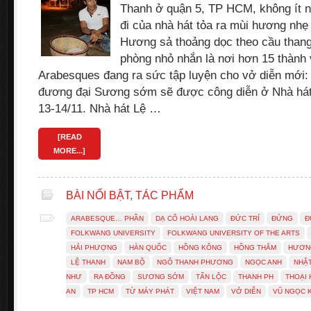
Thanh ở quận 5, TP HCM, không ít ng
đi của nhà hát tỏa ra mùi hương nhẹ
Hương sả thoảng dọc theo cầu than
phòng nhỏ nhắn là nơi hơn 15 thành
Arabesques đang ra sức tập luyện cho vở diễn mớ
đương đại Sương sớm sẽ được công diễn ở Nhà há
13-14/11. Nhà hát Lệ …
[READ
MORE...]
BÀI NỔI BẬT
,
TÁC PHẨM
ARABESQUE… PHẦN
DẠ CỔ HOÀI LANG
ĐỨC TRÍ
ĐỨNG
Đ
FOLKWANG UNIVERSITY
FOLKWANG UNIVERSITY OF THE ARTS
HẢI PHƯỢNG
HÀN QUỐC
HỒNG KÔNG
HỒNG THẮM
HƯƠN
LỆ THANH
NAM BỘ
NGÔ THANH PHƯƠNG
NGỌC ANH
NHẬT
NHƯ
RA ĐỒNG
SƯƠNG SỚM
TẤN LỘC
THANH PH
THOẠI 
AN
TP HCM
TỪ MÁY PHÁT
VIỆT NAM
VỞ DIỄN
VŨ NGỌC 