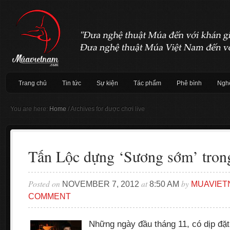
Trang chủ
Tin tức
Sự kiện
Tác phẩm
Phê bình
Nghệ
You are here:
Home
/
Archives for được chơi live
Tấn Lộc dựng ‘Sương sớm’ tron
Posted on
at
by
NOVEMBER 7, 2012
8:50 AM
MUAVIET
COMMENT
Những ngày đầu tháng 11, có dịp đặ