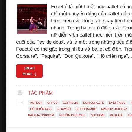
Fouetté là một thuật ngữ ballet có n
chỉ một chuyển động của ballet cổ đi
thực hiện các động tác quay liên ti
nhanh. Trong ballet cổ điển, các Fo
nữ diễn viên ballet thực hiện trên m
cuối của Pas de deux, và là một trong những tiêu đ
Fouetté có thể gặp trong nhiều vở ballet cổ điển. Tr
Corsaire", "Paquita", "Don Quixote", "Hồ thiên nga",
[READ
MORE...]
TÁC PHẨM
ACTEON
CHỈ CÓ
COPPELIA
DON QUIXOTE
EVENTAILS
HỒ THIÊN NGA
LA BAYAD
LE CORSAIRE
NATALIA OSIPOVA
NATALIA OSIPOVA
NGUỒN INTERNET
NSCFAME
PAQUITA
TH