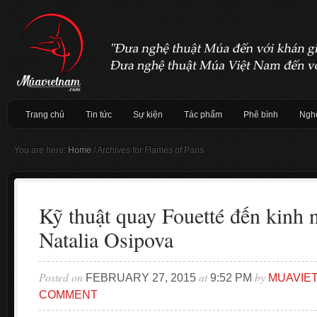
Trang chủ
Tin tức
Sự kiện
Tác phẩm
Phê bình
Nghệ
You are here:
Home
/
Archives for Flames of Paris
Kỹ thuật quay Fouetté đến kinh 
Natalia Osipova
Posted on
at
by
FEBRUARY 27, 2015
9:52 PM
MUAVIE
COMMENT