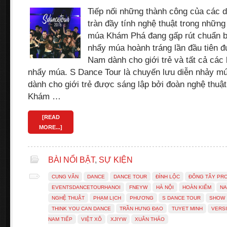
Tiếp nối những thành công của các
tràn đầy tính nghệ thuật trong nhữn
múa Khám Phá đang gấp rút chuẩn bị
nhẩy múa hoành tráng lần đầu tiên đ
Nam dành cho giới trẻ và tất cả các 
nhẩy múa. S Dance Tour là chuyến lưu diễn nhảy múa
dành cho giới trẻ được sáng lập bởi đoàn nghệ thu
Khám …
[READ
MORE...]
BÀI NỔI BẬT
,
SỰ KIỆN
CUNG VĂN
DANCE
DANCE TOUR
ĐÌNH LỘC
ĐÔNG TÂY PR
EVENTSDANCETOURHANOI
FNEYW
HÀ NỘI
HOÀN KIẾM
NA
NGHỆ THUẬT
PHẠM LỊCH
PHƯƠNG
S DANCE TOUR
SHOW
THINK YOU CAN DANCE
TRẦN HƯNG ĐẠO
TUYET MINH
VERSI
NAM TIẾP
VIỆT XÔ
XJIYW
XUÂN THẢO