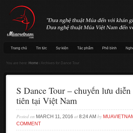
Trang chủ
Tin tức
Sự kiện
Tác phẩm
Phê bình
Nghệ
You are here:
Home
/
Archives for Dance Tour
S Dance Tour – chuyến lưu diễn
tiên tại Việt Nam
Posted on
at
by
MARCH 11, 2016
8:24 AM
MUAVIETNA
COMMENT