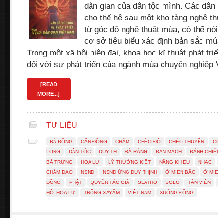
dân gian của dân tộc mình. Các dân 
cho thế hệ sau một kho tàng nghệ th
từ góc độ nghệ thuật múa, có thể nói
cơ sở tiêu biểu xác định bản sắc mú
Trong một xã hội hiện đại, khoa học kĩ thuật phát tri
đối với sự phát triển của ngành múa chuyện nghiệp
[READ
MORE...]
TƯ LIỆU
BÀ ĐỒNG
CĂN ĐỒNG
CHẬM
CHÈO ĐÒ
CHÈO THUYỀN
C
LONG
DÂN TỘC
DUY TH
ĐÀ RẰNG
ĐAN MẠCH
ĐÁNH CHIÊ
BÀ TRƯNG
HOA LƯ
LÝ THƯỜNG KIỆT
NĂNG KHIẾU
NHẠC
CHẰM ĐAO
NSND
NSND ỨNG DUY THỊNH
Ở MIỀN BẮC
Ở MI
ĐỒNG
PHẬT
QUYỀN TÁC GIẢ
SLATHO
SOLO
TẢN VIÊN
HỘI HOA LƯ
TRỐNG XAYĂM
VIỆT NAM
XUỐNG ĐỒNG