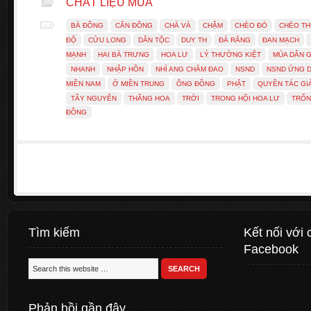
CHẤT LIỆU MÚA
BÀ ĐỒNG
CĂN ĐỒNG
CHÀ VÀ
CHẬM
CHÈO ĐÒ
CHÈO T
ĐỘ
CỬU LONG
DÂN TỘC
DUY TH
ĐÀ RẰNG
ĐAN MẠCH
MẠNH
HAI BÀ TRƯNG
HOA LƯ
LÝ THƯỜNG KIỆT
MÚA DÂN G
NHANH
NHẬP HỒN
NHÌ ANG CHẰM ĐAO
NSND
NSND ỨNG D
MIỀN NAM
Ở MIỀN TRUNG
ÔNG ĐỒNG
PHẬT
QUYỀN TÁC GI
TÂY NGUYÊN
THĂNG HOA
TRỜI
TRONG HỘI HOA LƯ
TRỐN
ĐỒNG
Tìm kiếm
Kết nối với 
Facebook
Phản hồi gần đây