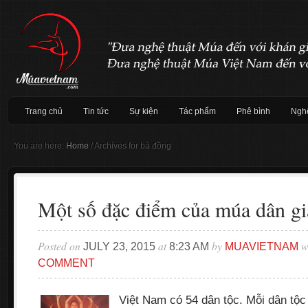
Trang chủ
Tin tức
Sự kiện
Tác phẩm
Phê bình
Nghệ
You are here:
Home
/
Archives for bà đồng
Một số đặc điểm của múa dân gi
Posted on
at
by
w
JULY 23, 2015
8:23 AM
MUAVIETNAM
COMMENT
Việt Nam có 54 dân tộc. Mỗi dân tộ