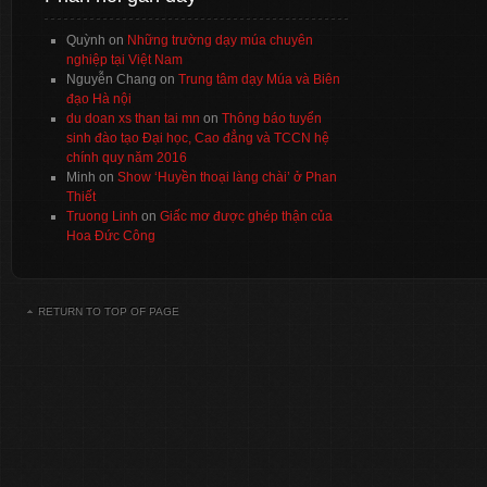
Quỳnh
on
Những trường dạy múa chuyên
nghiệp tại Việt Nam
Nguyễn Chang
on
Trung tâm dạy Múa và Biên
đạo Hà nội
du doan xs than tai mn
on
Thông báo tuyển
sinh đào tạo Đại học, Cao đẳng và TCCN hệ
chính quy năm 2016
Minh
on
Show ‘Huyền thoại làng chài’ ở Phan
Thiết
Truong Linh
on
Giấc mơ được ghép thận của
Hoa Đức Công
RETURN TO TOP OF PAGE