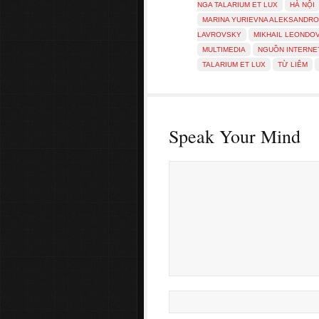
NGA TALARIUM ET LUX
HÀ NỘI
MARINA YURIEVNA ALEKSANDR
LAVROVSKY
MIKHAIL LEONDO
MULTIMEDIA
NGUỒN INTERNE
TALARIUM ET LUX
TỪ LIÊM
Speak Your Mind