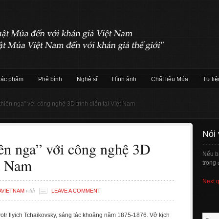
Tác phẩm
Phê bình
Nghệ sĩ
Hình ảnh
Chất liệu Múa
Tư liệ
hiên nga” với công nghệ 3D trình diễn tại Việt Nam
Nói
iên nga” với công nghệ 3D
Nếu b
ệt Nam
trong 
Next 
with
AVIETNAM
LEAVE A COMMENT
yotr Ilyich Tchaikovsky, sáng tác khoảng năm 1875-1876. Vở kịch