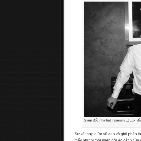
Giám đốc nhà hát Talarium Et Lux, đồn
Sự kết hợp giữa vũ đạo và giải pháp t
thấy như bị thôi miên bởi ảo cảnh của 