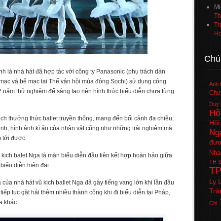
Mi
Th
Tr
Ho
Chủ
nh là nhà hát đã hợp tác với công ty Panasonic (phụ trách dàn
i mạc và bế mạc tại Thế vận hội mùa đông Sochi) sử dụng công
Anh 
 2 năm thử nghiệm để sáng tạo nên hình thức biểu diễn chưa từng
Chuy
Duy 
Hồ
ách thưởng thức ballet truyền thống, mang đến bối cảnh đa chiều,
Hội
ảnh, hình ảnh kì ảo của nhân vật cũng như những trải nghiệm mà
Ng
 tới được.
đươ
Nhạ
 kịch balet Nga là màn biểu diễn đầu tiên kết hợp hoàn hảo giữa
TH
S
biểu diễn hiện đại.
T
Ly 
của nhà hát vũ kịch ballet Nga đã gây tiếng vang lớn khi lần đầu
Trà
tiếp tục gặt hái thêm nhiều thành công khi đi biểu diễn tại Pháp,
a khác.
Chi.