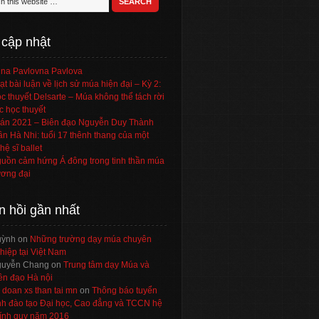
 cập nhật
na Pavlovna Pavlova
ạt bài luận về lịch sử múa hiện đại – Kỳ 2:
c thuyết Delsarte – Múa không thể tách rời
c học thuyết
án 2021 – Biên đạo Nguyễn Duy Thành
ần Hà Nhi: tuổi 17 thênh thang của một
hệ sĩ ballet
uồn cảm hứng Á đông trong tinh thần múa
ơng đại
n hồi gần nhất
uỳnh
on
Những trường dạy múa chuyên
hiệp tại Việt Nam
uyễn Chang
on
Trung tâm dạy Múa và
ên đạo Hà nội
 doan xs than tai mn
on
Thông báo tuyển
nh đào tạo Đại học, Cao đẳng và TCCN hệ
ính quy năm 2016