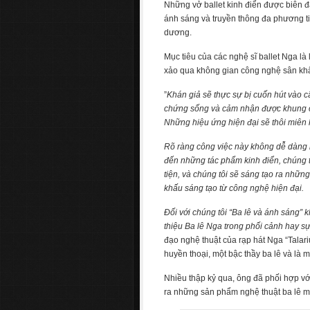
Những vở ballet kinh điển được biên 
ánh sáng và truyền thông đa phương tiệ
dương.
Mục tiêu của các nghệ sĩ ballet Nga là
xảo qua không gian công nghệ sân khấ
”
Khán giả sẽ thực sự bị cuốn hút vào 
chứng sống và cảm nhận được khung cản
Những hiệu ứng hiện đại sẽ thôi miên k
Rõ ràng công việc này không dễ dàng n
đến những tác phẩm kinh điển, chúng t
tiện, và chúng tôi sẽ sáng tạo ra nhữn
khấu sáng tạo từ công nghệ hiện đại.
Đối với chúng tôi “Ba lê và ánh sáng” 
thiệu Ba lê Nga trong phối cảnh hay sự
đạo nghệ thuật của rạp hát Nga “Talar
huyền thoại, một bậc thầy ba lê và là 
Nhiều thập kỷ qua, ông đã phối hợp vớ
ra những sản phẩm nghệ thuật ba lê mớ