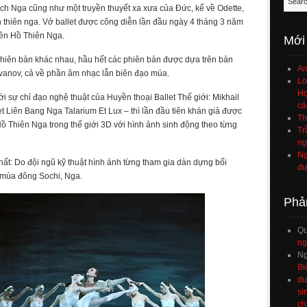
ch Nga cũng như một truyền thuyết xa xưa của Đức, kể về Odette,
 thiên nga. Vở ballet được công diễn lần đầu ngày 4 tháng 3 năm
tên Hồ Thiên Nga.
Mới
phiên bản khác nhau, hầu hết các phiên bản được dựa trên bản
An
vanov, cả về phần âm nhạc lẫn biên đạo múa.
Lo
Họ
 sự chỉ đạo nghệ thuật của Huyền thoại Ballet Thế giới: Mikhail
cá
 Liên Bang Nga Talarium Et Lux – thì lần đầu tiên khán giả được
Th
Hồ Thiên Nga trong thế giới 3D với hình ảnh sinh động theo từng
Tr
ng
Ng
hất: Do đội ngũ kỹ thuật hình ảnh từng tham gia dàn dựng bối
đư
 mùa đông Sochi, Nga.
Phả
Q
ng
Ng
Bi
du
si
ch