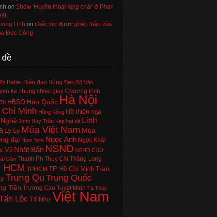
nh
on
Show ‘Huyền thoại làng chài’ ở Phan
iết
uong Linh
on
Giấc mơ được ghép thận của
a Đức Công
 đề
Ballet
Biên đạo
Bông Sen
Ph
Bộ Văn
en ke nhung chiec giay
Chương trình
Hà Nội
Hàn Quốc
HBSO
Th
 Chí Minh
Hồ thiên nga
Hồng Kông
Linh
 Nghệ
John Huy Trần
Kẹp hạt dẻ
Múa Việt Nam
a
Ly Ly
Múa
Ngọc Anh
ng đại
Ngọc Khải
New York
NSND
Nhật Bản
c Vũ
NSND CHU
Thanh Ph
Thuy Chi
Thăng Long
ài Gòn
P HCM
Tran
TP Hồ Chí Minh
TPHCM
Trung Qu
Trung Quốc
Ly
ng Tiền
Trường Cao
Tuyet Minh
Tạ Thùy
Việt Nam
Tấn Lộc
Tố Như