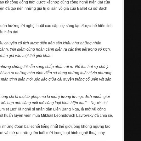
đạo kỳ công đồng thời được kết hợp cùng công nghệ hiện đại của
n đã tạo nên những giá trị di sản vô giá của Ballet xứ sở Bạch
 luôn hướng tới nghệ thuật cao cấp, sự sáng tạo được thể hiện tinh
u hiện đại.
câu chuyện cổ tích được diễn trên sân khấu như những nhân
h, thời điểm cùng hoàn cảnh diễn ra các tình tiết trong vở kịch.
hán giả vào một thế giới khác.
hưng chúng tôi sẵn sàng chấp nhận rủi ro. Để thu hút sự chú ý
ôi tạo ra những màn trình diễn sử dụng những thiết bị đa phương
g màn trình diễn mới độc đáo giữa cái truyền thống cổ điển với sân
không chỉ là một từ ghép mà là một ý tưởng từ mục đích muốn giới
 kết hợp ánh sáng mới mẻ cùng loại hình hiện đại.
” – Người chỉ
ium et Lux” là nghệ sĩ nhân dân Liên Bang Nga, là một vũ công
một huấn luyện viên múa Mikhail Leonidovich Lavrovsky đã chia sẻ.
i những đoàn ballet nổi tiếng nhất thế giới, ông không ngừng tạo
i và mở ra những tên tuổi mới trong loại hình nghệ thuật này.