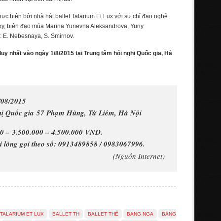
ực hiện bởi nhà hát ballet Talarium Et Lux với sự chỉ đạo nghệ
ky, biên đạo múa Marina Yurievna Aleksandrova, Yuriy
: E. Nebesnaya, S. Smirnov.
y nhất vào ngày 1/8/2015 tại Trung tâm hội nghị Quốc gia, Hà
1/08/2015
ghị Quốc gia 57 Phạm Hùng, Từ Liêm, Hà Nội
00 – 3.500.000 – 4.500.000 VNĐ.
ui lòng gọi theo số: 0913489858 / 0983067996.
(Nguồn Internet)
TALARIUM ET LUX
BALLET TH
BALLET THẾ
BANG NGA
BANG