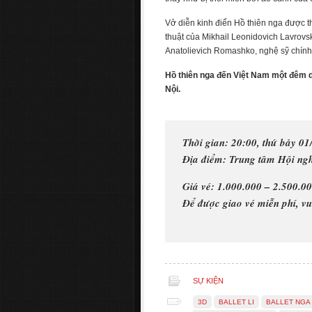
Vở diễn kinh điển Hồ thiên nga được th
thuật của Mikhail Leonidovich Lavrovs
Anatolievich Romashko, nghệ sỹ chính
Hồ thiên nga đến Việt Nam một đêm du
Nội.
Thời gian: 20:00, thứ bảy 0
Địa điểm: Trung tâm Hội n
Giá vé: 1.000.000 – 2.500.0
Để được giao vé miễn phí, v
SỰ KIỆN
3D
BALLET LI
BALLET NGA 