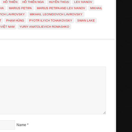
HỒ THIÊN
HỒ THIÊN NGA
HUYỀN THOẠI
LEV IVANOV
OVA
MARIUS PETIPA
MARIUS PETIPA AND LEV IVANOV
MIKHAIL
VICH LAVROVSKY
MIKHAIL LEONIDOVICH LAVROVSKY
T
PHẠM HÙNG
PYOTR ILYICH TCHAIKOVSKY
SWAN LAKE
VIỆT NAM
YURIY ANATOLIEVICH ROMASHKO
Name
*