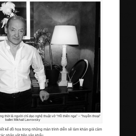
g thời là người chỉ đạo nghệ thuật vở “Hồ thiên nga” – “huyền thoại”
ballet Mikhail Lavrovsky
hiết kế đồ họa trong những màn trình diễn sẽ làm khán giả cảm
các nhân vật trên sân khấu.