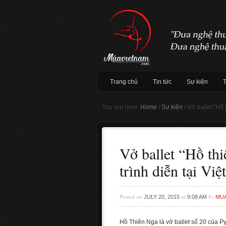
Trang chủ
Tin tức
Sự kiện
You are here:
Home
/
Sự kiện
/
Vở ballet “Hồ t
Vở ballet “Hồ th
trình diễn tại Vi
Posted on
at
by
JULY 20, 2015
9:08 AM
MU
Hồ Thiên Nga là vở ballet số 20 của P