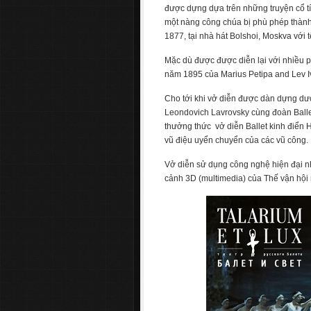
được dựng dựa trên những truyện cổ tí
một nàng công chúa bị phù phép thành
1877, tại nhà hát Bolshoi, Moskva với 
Mặc dù được được diễn lại với nhiều 
năm 1895 của Marius Petipa and Lev I
Cho tới khi vở diễn được dàn dựng dưới
Leondovich Lavrovsky cùng đoàn Ballet
thưởng thức vở diễn Ballet kinh điển 
vũ điệu uyển chuyển của các vũ công.
Vở diễn sử dụng công nghệ hiện đại n
cảnh 3D (multimedia) của Thế vận hội