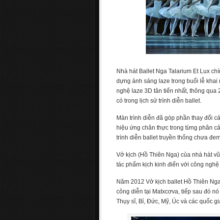
Nhà hát Ballet Nga Talarium Et Lux chí
dựng ánh sáng laze trong buổi lễ kha
nghệ laze 3D tân tiến nhất, thông qua
có trong lịch sử trình diễn ballet.
Màn trình diễn đã góp phần thay đổi c
hiệu ứng chân thực trong từng phân c
trình diễn ballet truyền thống chưa đem
Vở kịch (Hồ Thiên Nga) của nhà hát vũ
tác phẩm kịch kinh điển với công nghệ 
Năm 2012 Vở kịch ballet Hồ Thiên Nga 
công diễn tại Matxcơva, tiếp sau đó nó 
Thụy sĩ, Bỉ, Đức, Mỹ, Úc và các quốc gi