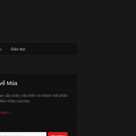
u
Giáo dục
 vế Múa
ạn sẩy chân, hãy biến nó thành một phần
điệu nhảy của bạn.
quote »