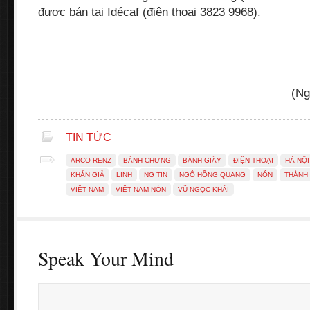
được bán tại Idécaf (điện thoại 3823 9968).
(Ng
TIN TỨC
ARCO RENZ
BÁNH CHƯNG
BÁNH GIẦY
ĐIỆN THOẠI
HÀ NỘI
KHÁN GIẢ
LINH
NG TIN
NGÔ HỒNG QUANG
NÓN
THÀNH
VIỆT NAM
VIỆT NAM NÓN
VŨ NGỌC KHẢI
Speak Your Mind