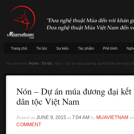
Trang chủ
Tin tức
Sự kiện
Tác phẩm
Phê bình
Nghệ
You are here:
Home
/
Tin tức
/
Nón – Dự án múa đương đại kết hợp âm nhạc dâ
Nón – Dự án múa đương đại kết
dân tộc Việt Nam
Posted on
at
by
wi
JUNE 9, 2015
7:04 AM
MUAVIETNAM
COMMENT