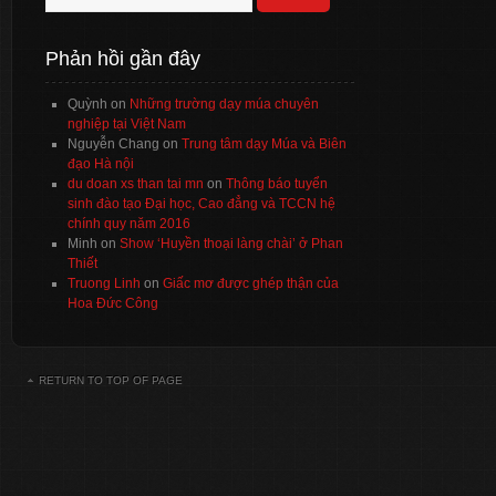
Phản hồi gần đây
Quỳnh
on
Những trường dạy múa chuyên
nghiệp tại Việt Nam
Nguyễn Chang
on
Trung tâm dạy Múa và Biên
đạo Hà nội
du doan xs than tai mn
on
Thông báo tuyển
sinh đào tạo Đại học, Cao đẳng và TCCN hệ
chính quy năm 2016
Minh
on
Show ‘Huyền thoại làng chài’ ở Phan
Thiết
Truong Linh
on
Giấc mơ được ghép thận của
Hoa Đức Công
RETURN TO TOP OF PAGE