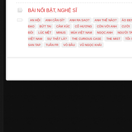
BÀI NỔI BẬT
,
NGHỆ SĨ
AN HỘI
ANH CẦN GÌ?
ANH RA SAO?
ANH THẾ NÀO?
ÁO ĐE
ĐẠO
BỨT TAI
CẢM XÚC
CỐ HƯƠNG
CÒN VỚI ANH
CƯỜI
ĐÓI
LÚC MỆT
MINUS
MÚA VIỆT NAM
NGỌC ANH
NGƯỜI TA
VIỆT NAM
SỰ THẬT LÀ?
THE CURIOUS CASE
THE MIST
TÔI
SAN TAP
TUẤN FR
VÒ ĐẦU
VŨ NGỌC KHẢI