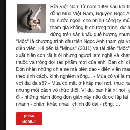
Rời Việt Nam từ năm 1998 sau khi t
đẳng Múa Việt Nam, Nguyễn Ngọc An
tại nước ngoài cho nhiều công ty múa 
tham gia không ít chương trình, dự 
đứng trên sân khấu quê hương nhưn
"Mộc" là chương trình đầu tiên Ngọc Anh tham gia vớ
diễn viên. Kế đến là "Minus" (2011) và tái diễn "Mộc
xuất hiện còn rất ít ỏi nhưng người làm nghề và kh
thuộc và trông đợi tác phẩm mới của anh. Bạn chỉ c
Đón nhận những chia sẻ mà biên đạo - diễn viên ma
theo tính cách, kinh nghiệm sống... - Múa có vẻ là m
với đại đa số? - Múa có mặt ở khắp mọi nơi, thực r
nhưng một cách vô thức thôi. Ví dụ, bạn hắt xì hơi,
đi - những hành động đơn giản này nếu được lặp lại n
nhanh - chậm khác nhau, chỉnh độ dài - rộng, …
[READ
MORE...]