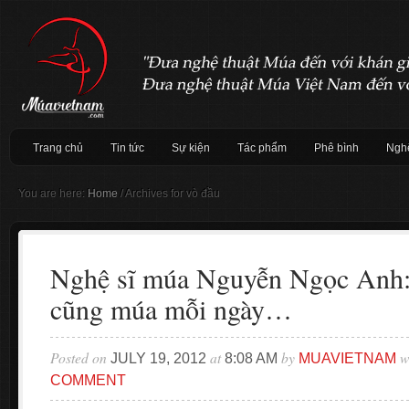
Trang chủ
Tin tức
Sự kiện
Tác phẩm
Phê bình
Nghệ
You are here:
Home
/
Archives for vò đầu
Nghệ sĩ múa Nguyễn Ngọc Anh: 
cũng múa mỗi ngày…
Posted on
at
by
w
JULY 19, 2012
8:08 AM
MUAVIETNAM
COMMENT