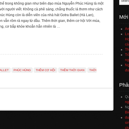
thể trong không gian như biên đạo múa Nguyễn Phúc Hùng là một
ị với người viết. Không cà phê sáng, chẳng thuốc lá thơm như cách
húc Hùng còn là diễn viên của nhà hát Gotra Ballet (Hà Lan),
Mới
 vẫn rôm rả ngay từ đầu. Thêm thời gian, thêm cơ hội Với múa,
rung, cơ bắp khỏe khoắn hẳn nhiên là …
An
Lo
Họ
cá
Th
Tr
ng
Ng
đư
ALLET
PHÚC HÙNG
THÊM CƠ HỘI
THÊM THỜI GIAN
THỜI
Phả
Q
ng
Ng
Bi
du
si
ch