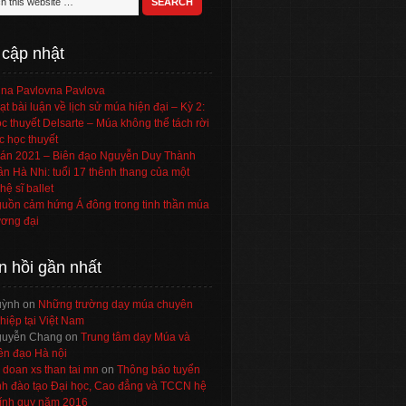
 cập nhật
na Pavlovna Pavlova
ạt bài luận về lịch sử múa hiện đại – Kỳ 2:
c thuyết Delsarte – Múa không thể tách rời
c học thuyết
án 2021 – Biên đạo Nguyễn Duy Thành
ần Hà Nhi: tuổi 17 thênh thang của một
hệ sĩ ballet
uồn cảm hứng Á đông trong tinh thần múa
ơng đại
n hồi gần nhất
uỳnh
on
Những trường dạy múa chuyên
hiệp tại Việt Nam
uyễn Chang
on
Trung tâm dạy Múa và
ên đạo Hà nội
 doan xs than tai mn
on
Thông báo tuyển
nh đào tạo Đại học, Cao đẳng và TCCN hệ
ính quy năm 2016