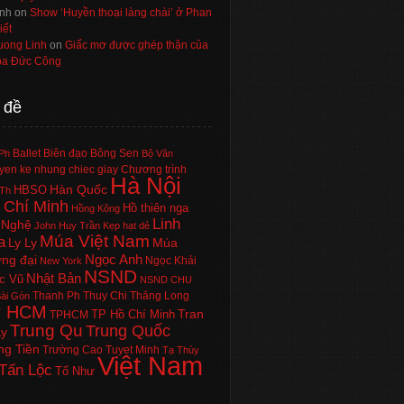
nh
on
Show ‘Huyền thoại làng chài’ ở Phan
iết
uong Linh
on
Giấc mơ được ghép thận của
a Đức Công
 đề
Ballet
Biên đạo
Bông Sen
Ph
Bộ Văn
en ke nhung chiec giay
Chương trình
Hà Nội
Hàn Quốc
HBSO
Th
 Chí Minh
Hồ thiên nga
Hồng Kông
Linh
 Nghệ
John Huy Trần
Kẹp hạt dẻ
Múa Việt Nam
a
Ly Ly
Múa
Ngọc Anh
ng đại
Ngọc Khải
New York
NSND
Nhật Bản
c Vũ
NSND CHU
Thanh Ph
Thuy Chi
Thăng Long
ài Gòn
P HCM
Tran
TP Hồ Chí Minh
TPHCM
Trung Qu
Trung Quốc
Ly
ng Tiền
Trường Cao
Tuyet Minh
Tạ Thùy
Việt Nam
Tấn Lộc
Tố Như