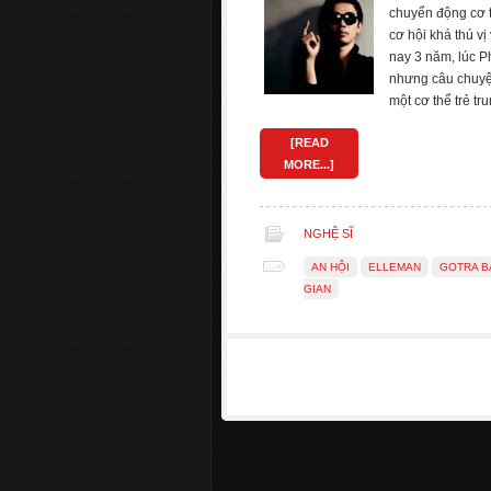
chuyển động cơ 
cơ hội khá thú v
nay 3 năm, lúc P
nhưng câu chuyện
một cơ thể trẻ t
[READ
MORE...]
NGHỆ SĨ
AN HỘI
ELLEMAN
GOTRA B
GIAN