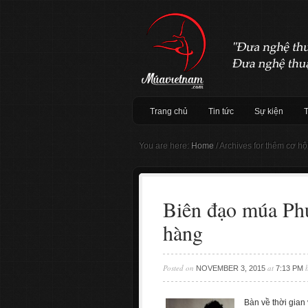
Trang chủ
Tin tức
Sự kiện
You are here:
Home
/
Archives for thêm cơ hộ
Biên đạo múa Phú
hàng
Posted on
at
NOVEMBER 3, 2015
7:13 PM
Bàn về thời gian