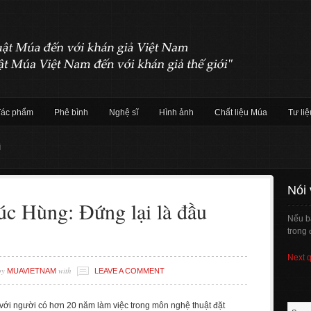
Tác phẩm
Phê bình
Nghệ sĩ
Hình ảnh
Chất liệu Múa
Tư liệ
i
Nói
c Hùng: Đứng lại là đầu
Nếu b
trong 
Next 
by
with
MUAVIETNAM
LEAVE A COMMENT
 với người có hơn 20 năm làm việc trong môn nghệ thuật đặt