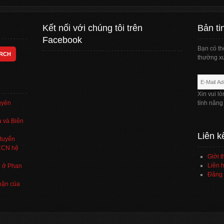
Kết nối với chúng tôi trên
Bản ti
Facebook
Bạn có th
thường xu
Xin vui l
uyên
tính năng
 và Biên
Liên k
tuyển
TCCN hệ
Giới t
Liên h
’ ở Phan
Đăng 
hận của