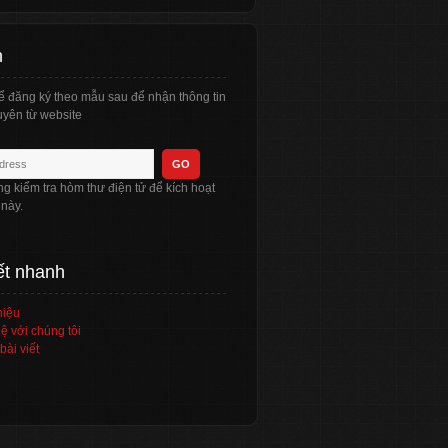
n
ể đăng ký theo mẫu sau để nhận thông tin
yên từ website
òng kiểm tra hòm thư điện tử để kích hoạt
 này.
ết nhanh
hiệu
ệ với chúng tôi
bài viết