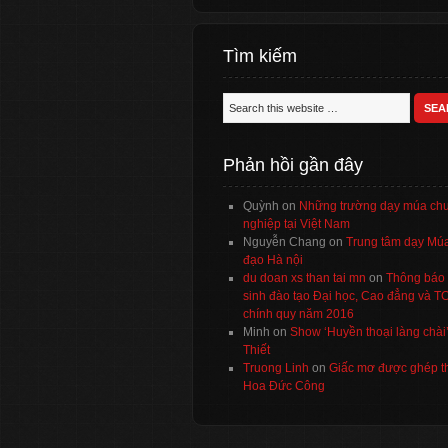
Tìm kiếm
Phản hồi gần đây
Quỳnh
on
Những trường dạy múa ch
nghiệp tại Việt Nam
Nguyễn Chang
on
Trung tâm dạy Múa
đạo Hà nội
du doan xs than tai mn
on
Thông báo 
sinh đào tạo Đại học, Cao đẳng và 
chính quy năm 2016
Minh
on
Show ‘Huyền thoại làng chài
Thiết
Truong Linh
on
Giấc mơ được ghép t
Hoa Đức Công