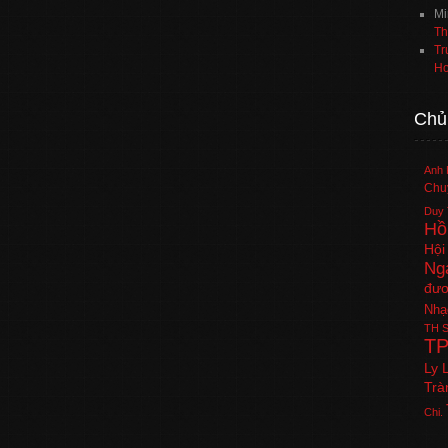
Mi
Th
Tr
Ho
Chủ
Anh 
Chuy
Duy 
Hồ
Hội
Ng
đươ
Nhạ
TH
S
T
Ly 
Trà
Chi.