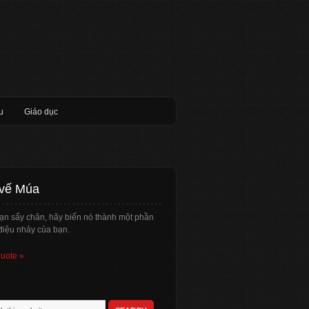
u
Giáo dục
 vế Múa
ạn sẩy chân, hãy biến nó thành một phần
điệu nhảy của bạn.
quote »