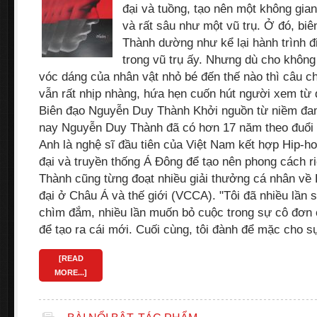
đại và tuồng, tạo nên một không gia
và rất sâu như một vũ trụ. Ở đó, bi
Thành dường như kể lại hành trình đi
trong vũ trụ ấy. Nhưng dù cho không 
vóc dáng của nhân vật nhỏ bé đến thế nào thì câu c
vẫn rất nhịp nhàng, hứa hẹn cuốn hút người xem từ 
Biên đạo Nguyễn Duy Thành Khởi nguồn từ niềm đa
nay Nguyễn Duy Thành đã có hơn 17 năm theo đuổi
Anh là nghệ sĩ đầu tiên của Việt Nam kết hợp Hip-
đại và truyền thống Á Đông để tạo nên phong cách r
Thành cũng từng đoạt nhiều giải thưởng cá nhân v
đại ở Châu Á và thế giới (VCCA). "Tôi đã nhiều lần s
chìm đắm, nhiều lần muốn bỏ cuộc trong sự cô đơn
để tạo ra cái mới. Cuối cùng, tôi đành để mặc cho 
[READ
MORE...]