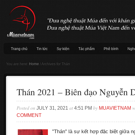
Trang chủ
Tin tức
Sự kiện
Tác phẩm
Phê bình
Nghệ
You are here:
Home
/
Archives for Thán
Thán 2021 – Biên đạo Nguyễn 
Posted on
at
by
w
JULY 31, 2021
4:51 PM
MUAVIETNAM
COMMENT
"Thán" là sự kết hợp đặc biệt giữa 