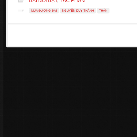
BÀI NỔI BẬT
,
TÁC PHẨM
MÚA ĐƯƠNG ĐẠI
NGUYỄN DUY THÀNH
THÁN