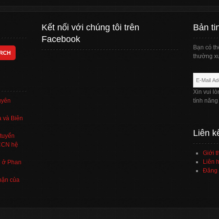
Kết nối với chúng tôi trên
Bản ti
Facebook
Bạn có th
thường xu
Xin vui l
uyên
tính năng
 và Biên
Liên k
tuyển
TCCN hệ
Giới t
Liên h
’ ở Phan
Đăng 
hận của