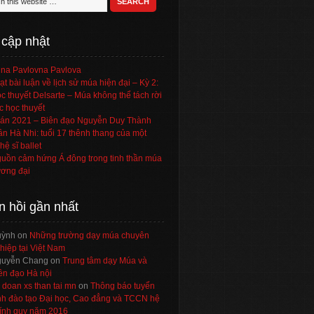
 cập nhật
na Pavlovna Pavlova
ạt bài luận về lịch sử múa hiện đại – Kỳ 2:
c thuyết Delsarte – Múa không thể tách rời
c học thuyết
án 2021 – Biên đạo Nguyễn Duy Thành
ần Hà Nhi: tuổi 17 thênh thang của một
hệ sĩ ballet
uồn cảm hứng Á đông trong tinh thần múa
ơng đại
n hồi gần nhất
uỳnh
on
Những trường dạy múa chuyên
hiệp tại Việt Nam
uyễn Chang
on
Trung tâm dạy Múa và
ên đạo Hà nội
 doan xs than tai mn
on
Thông báo tuyển
nh đào tạo Đại học, Cao đẳng và TCCN hệ
ính quy năm 2016