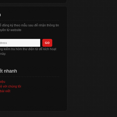
n
ể đăng ký theo mẫu sau để nhận thông tin
yên từ website
òng kiểm tra hòm thư điện tử để kích hoạt
 này.
ết nhanh
hiệu
ệ với chúng tôi
bài viết