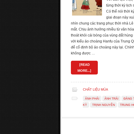
từng thời kỳ lịch
Có thể nói thời 
giai đoạn này xu
nhìn chung các trang phục thời nhà Lê 
mắt. Chịu ảnh hưởng nhiều từ văn hóa
thoát khỏi cái bóng của vùng đất hùng
với kiểu áo choàng Hanfu của Trung Qu
để cố định bộ áo choàng này lại. Chí
không được …
[READ
MORE...]
CHẤT LIỆU MÚA
ẢNH PHẢI
ẢNH TRÁI
ĐÀNG 
KỲ
TRỊNH NGUYỄN
TRUNG H