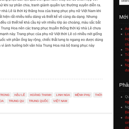
 sử khi sự phân chia, tranh giành quyền lực thường xuyên diễn ra.
kỳ nhà Lê là thời kỳ thăng hoa của trang phục phụ nữ Việt Nam khi
Mới
ất hiện rất nhiều kiểu dáng và thiết kế vô cùng đa dạng. Nhưng
đều có thiết kế khá cầu kỳ với nhiều lớp áo choàng, màu sắc bắt
 Trung Hoa nên các trang phục truyền thống thời kỳ nhà Lê chưa
An
 mạnh này. Trang phục của phụ nữ Việt thời Lê có nhiều nét giống
Lo
Họ
ốc với phần ống tay rộng, chiếc thắt lưng to ngang eo được dùng
cá
nh vì ảnh hưởng bởi văn hóa Trung Hoa mà bộ trang phục này
Th
Tr
ng
Ng
đư
Phả
TRONG
HẬU LÊ
HOÀNG THANH
LINH NGA
MỆNH PHỤ
THỜI
Q
OA
TRUNG QU
TRUNG QUỐC
VIỆT NAM
ng
Ng
Bi
du
si
ch