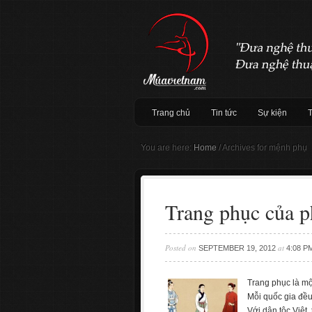
Trang chủ
Tin tức
Sự kiện
You are here:
Home
/
Archives for mệnh phụ
Trang phục của ph
Posted on
at
SEPTEMBER 19, 2012
4:08 P
Trang phục là mộ
Mỗi quốc gia đều
Với dân tộc Việt,