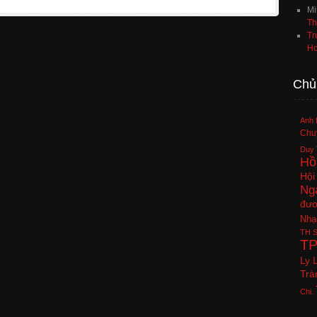
Mi
Th
Tr
Ho
Chủ
Anh 
Chuy
Duy 
Hồ
Hội
Ng
đươ
Nhạ
TH
S
T
Ly 
Trà
Chi.