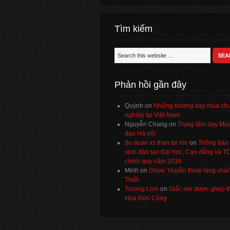
Tìm kiếm
Phản hồi gần đây
Quỳnh
on
Những trường dạy múa ch
nghiệp tại Việt Nam
Nguyễn Chang
on
Trung tâm dạy Múa
đạo Hà nội
du doan xs than tai mn
on
Thông báo 
sinh đào tạo Đại học, Cao đẳng và 
chính quy năm 2016
Minh
on
Show ‘Huyền thoại làng chài
Thiết
Truong Linh
on
Giấc mơ được ghép t
Hoa Đức Công