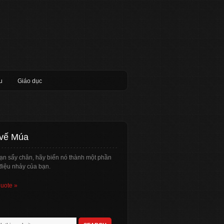
u
Giáo dục
 vế Múa
ạn sẩy chân, hãy biến nó thành một phần
điệu nhảy của bạn.
quote »