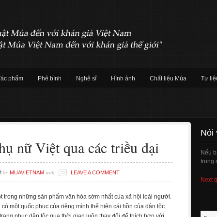
Tác phẩm
Phê bình
Nghệ sĩ
Hình ảnh
Chất liệu Múa
Tư liệ
Nói
ụ nữ Việt qua các triều đại
Nếu b
trong 
by
with
M
MUAVIETNAM
LEAVE A COMMENT
Next 
t trong những sản phẩm văn hóa sớm nhất của xã hội loài người.
 có một quốc phục của riêng mình thể hiện cái hồn của dân tộc.
 trang phục dân tộc qua thời gian luôn thay đổi để thích hợp với