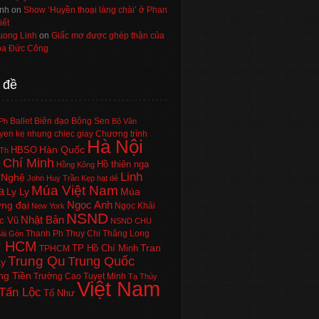
nh
on
Show ‘Huyền thoại làng chài’ ở Phan
iết
uong Linh
on
Giấc mơ được ghép thận của
a Đức Công
 đề
Ballet
Biên đạo
Bông Sen
Ph
Bộ Văn
en ke nhung chiec giay
Chương trình
Hà Nội
Hàn Quốc
HBSO
Th
 Chí Minh
Hồ thiên nga
Hồng Kông
Linh
 Nghệ
John Huy Trần
Kẹp hạt dẻ
Múa Việt Nam
a
Ly Ly
Múa
Ngọc Anh
ng đại
Ngọc Khải
New York
NSND
Nhật Bản
c Vũ
NSND CHU
Thanh Ph
Thuy Chi
Thăng Long
ài Gòn
P HCM
Tran
TP Hồ Chí Minh
TPHCM
Trung Qu
Trung Quốc
Ly
ng Tiền
Trường Cao
Tuyet Minh
Tạ Thùy
Việt Nam
Tấn Lộc
Tố Như