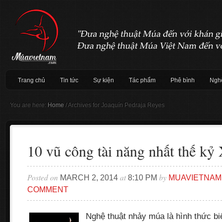
Trang chủ
Tin tức
Sự kiện
Tác phẩm
Phê bình
Nghệ
You are here:
Home
/
Archives for Joaquín Pedraja Reyes
10 vũ công tài năng nhất thế kỷ
Posted on
at
by
MARCH 2, 2014
8:10 PM
MUAVIETNAM
COMMENT
Nghệ thuật nhảy múa là hình thức b