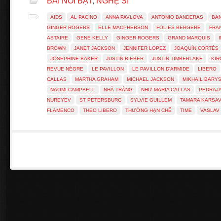
BÀI NỔI BẬT
,
NGHỆ SĨ
AIDS
AL PACINO
ANNA PAVLOVA
ANTONIO BANDERAS
BA
GINGER ROGERS
ELLE MACPHERSON
FOLIES BERGERE
FRA
ASTAIRE
GENE KELLY
GINGER ROGERS
GRAND MARQUIS
BROWN
JANET JACKSON
JENNIFER LOPEZ
JOAQUÍN CORTÉS
JOSEPHINE BAKER
JUSTIN BIEBER
JUSTIN TIMBERLAKE
KIR
REVUE NÈGRE
LE PAVILLON
LE PAVILLON D'ARMIDE
LIBERO
CALLAS
MARTHA GRAHAM
MICHAEL JACKSON
MIKHAIL BARY
NAOMI CAMPBELL
NHÀ TRẮNG
NHƯ MARIA CALLAS
PEDRAJ
NUREYEV
ST PETERSBURG
SYLVIE GUILLEM
TAMARA KARSAV
FLAMENCO
THEO LIBERO
THƯỜNG HẠN CHẾ
TIME
VASLAV 