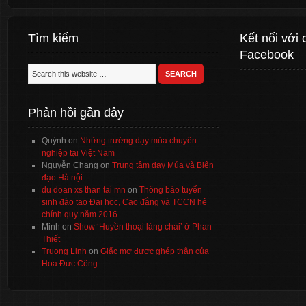
Tìm kiếm
Kết nối với 
Facebook
Phản hồi gần đây
Quỳnh
on
Những trường dạy múa chuyên
nghiệp tại Việt Nam
Nguyễn Chang
on
Trung tâm dạy Múa và Biên
đạo Hà nội
du doan xs than tai mn
on
Thông báo tuyển
sinh đào tạo Đại học, Cao đẳng và TCCN hệ
chính quy năm 2016
Minh
on
Show ‘Huyền thoại làng chài’ ở Phan
Thiết
Truong Linh
on
Giấc mơ được ghép thận của
Hoa Đức Công