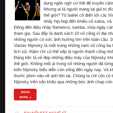
dụng ngôn ngữ cơ thể để truyền cả
Nhưng ai là người mang lại giá trị đ
thế giới? Từ ballet cổ điển tới các h
nhảy hip-hop đến khiêu vũ salsa, v
Đông đến điệu nhảy flamenco, samba, múa ngày càn
tham gia. Sau đây là danh sách 10 vũ công vĩ đại nh
những người có sức ảnh hưởng lớn trên toàn cầu. 10
Vaslav Nijinsky là một trong những nam vũ công ba l
lịch sử, thậm chí có thể xếp là người thành công nhấ
Đáng tiếc là vẻ đẹp những điệu máy của Nijinsky kh
thế giới. Không một ai trong số những người đã từ
kiến Nijinsky biểu diễn còn sống đến ngày nay. Và 
thước phim nào về anh tồn tại. Chúng ta chỉ còn có 
Nijinsky trên sân khấu qua những bức ảnh chụp còn 
[READ
MORE...]