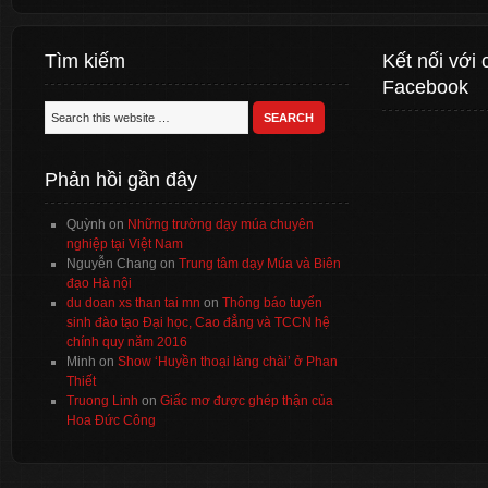
Tìm kiếm
Kết nối với 
Facebook
Phản hồi gần đây
Quỳnh
on
Những trường dạy múa chuyên
nghiệp tại Việt Nam
Nguyễn Chang
on
Trung tâm dạy Múa và Biên
đạo Hà nội
du doan xs than tai mn
on
Thông báo tuyển
sinh đào tạo Đại học, Cao đẳng và TCCN hệ
chính quy năm 2016
Minh
on
Show ‘Huyền thoại làng chài’ ở Phan
Thiết
Truong Linh
on
Giấc mơ được ghép thận của
Hoa Đức Công