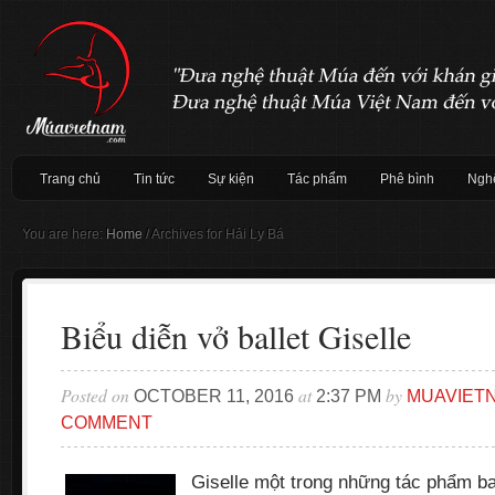
Trang chủ
Tin tức
Sự kiện
Tác phẩm
Phê bình
Nghệ
You are here:
Home
/
Archives for Hải Ly Bá
Biểu diễn vở ballet Giselle
Posted on
at
by
OCTOBER 11, 2016
2:37 PM
MUAVIET
COMMENT
Giselle một trong những tác phẩm ba