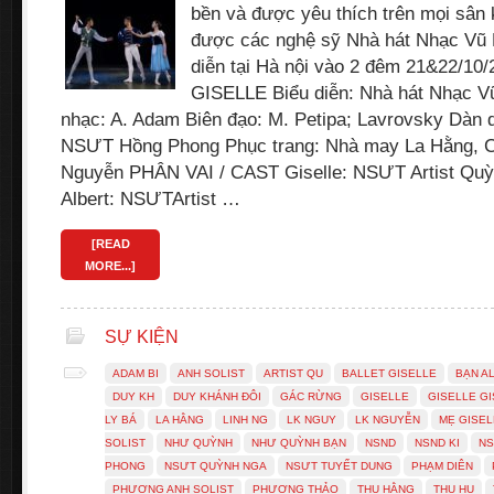
bền và được yêu thích trên mọi sân 
được các nghệ sỹ Nhà hát Nhạc Vũ K
diễn tại Hà nội vào 2 đêm 21&22/10/
GISELLE Biểu diễn: Nhà hát Nhạc V
nhạc: A. Adam Biên đạo: M. Petipa; Lavrovsky Dàn
NSƯT Hồng Phong Phục trang: Nhà may La Hằng, Cô
Nguyễn PHÂN VAI / CAST Giselle: NSƯT Artist Qu
Albert: NSƯTArtist …
[READ
MORE...]
SỰ KIỆN
ADAM BI
ANH SOLIST
ARTIST QU
BALLET GISELLE
BẠN A
DUY KH
DUY KHÁNH ĐÔI
GÁC RỪNG
GISELLE
GISELLE G
LY BÁ
LA HẰNG
LINH NG
LK NGUY
LK NGUYỄN
MẸ GISEL
SOLIST
NHƯ QUỲNH
NHƯ QUỲNH BẠN
NSND
NSND KI
NS
PHONG
NSƯT QUỲNH NGA
NSƯT TUYẾT DUNG
PHẠM DIÊN
PHƯƠNG ANH SOLIST
PHƯƠNG THẢO
THU HẰNG
THU HU