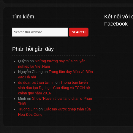
Tìm kiếm
Kết nối với 
Facebook
Phản hồi gần đây
Quỳnh
on
Những trường dạy múa chuyên
nghiệp tại Việt Nam
Nguyễn Chang
on
Trung tâm dạy Múa và Biên
đạo Hà nội
du doan xs than tai mn
on
Thông báo tuyển
sinh đào tạo Đại học, Cao đẳng và TCCN hệ
chính quy năm 2016
Minh
on
Show ‘Huyền thoại làng chài’ ở Phan
Thiết
Truong Linh
on
Giấc mơ được ghép thận của
Hoa Đức Công