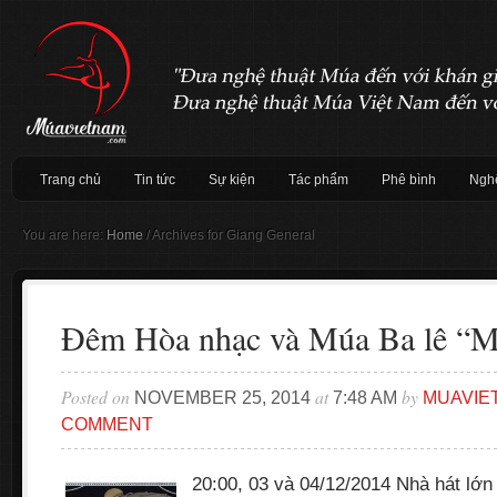
Trang chủ
Tin tức
Sự kiện
Tác phẩm
Phê bình
Nghệ
You are here:
Home
/
Archives for Giang General
Đêm Hòa nhạc và Múa Ba lê “My
Posted on
at
by
NOVEMBER 25, 2014
7:48 AM
MUAVIE
COMMENT
20:00, 03 và 04/12/2014 Nhà hát lớn