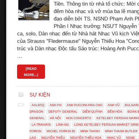
Tiền. Thông tin từ nhà tổ chức: Mời
đêm hòa nhạc và vở múa ba lê mang 
đạo diễn bởi TS. NSND Phạm Anh P
Phần I Nhạc trưởng: NSƯT Nguyễn 
ca, solo, Dàn nhạc đến từ Nhà hát Nhạc Vũ kịch Vi
của Strauss "Fledermause" Nguyễn Thiếu Hoa "Con
trúc và Dàn nhạc Độc tấu Sáo trúc: Hoàng Anh Pucci
…
[READ
MORE...]
SỰ KIỆN
AALB5Q
ANH PH
ANH PUCCINI ARIA CHO
ANH VŨ
BULGARI
DRAGON
DEPUTY GENERAL
DIỄM QUỲNH
ĐÊM HÒA
ĐOÀN 
GENERAL
HÀ NỘI
HOA CONCERTO
KETELBEY PERSIAN MARK
LA TRAVIATA
LINH NG
LONG KETELBEY PERSIAN MARKET GRIE
FORKIN
MICHEL FORKIN BI
MINH THANH
MINH THANH BUTLER
LAO
NGUYỄN THIẾU
NGUYỄN THIỀU HOA
NHẠC VŨ
NSND