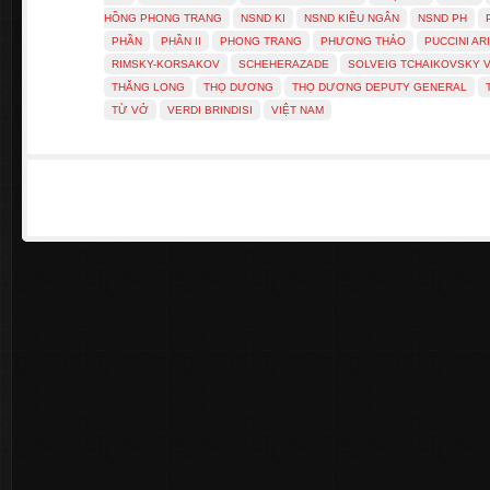
HỒNG PHONG TRANG
NSND KI
NSND KIỀU NGÂN
NSND PH
PHẦN
PHẦN II
PHONG TRANG
PHƯƠNG THẢO
PUCCINI AR
RIMSKY-KORSAKOV
SCHEHERAZADE
SOLVEIG TCHAIKOVSKY 
THĂNG LONG
THỌ DƯƠNG
THỌ DƯƠNG DEPUTY GENERAL
TỪ VỞ
VERDI BRINDISI
VIỆT NAM