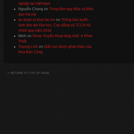
nghiệp tại Việt Nam
Nguyễn Chang
on
Trung tâm dạy Múa và Biên
đạo Hà nội
du doan xs than tai mn
on
Thông báo tuyển
sinh đào tạo Đại học, Cao đẳng và TCCN hệ
chính quy năm 2016
Minh
on
Show ‘Huyền thoại làng chài’ ở Phan
Thiết
Truong Linh
on
Giấc mơ được ghép thận của
Hoa Đức Công
RETURN TO TOP OF PAGE