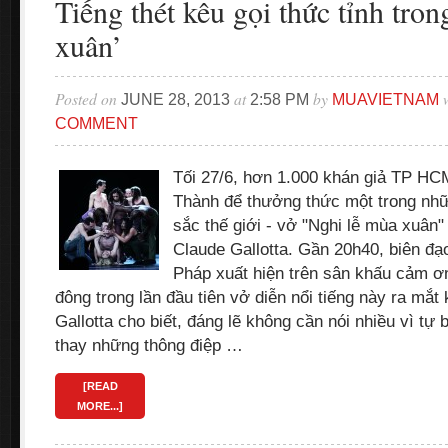
Tiếng thét kêu gọi thức tỉnh tro
xuân’
Posted on
at
by
w
JUNE 28, 2013
2:58 PM
MUAVIETNAM
COMMENT
Tối 27/6, hơn 1.000 khán giả TP HC
Thành để thưởng thức một trong nhữ
sắc thế giới - vở "Nghi lễ mùa xuân"
Claude Gallotta. Gần 20h40, biên đạ
Pháp xuất hiện trên sân khấu cảm ơn
đông trong lần đầu tiên vở diễn nổi tiếng này ra mắt
Gallotta cho biết, đáng lẽ không cần nói nhiều vì tự
thay những thông điệp …
[READ
MORE...]