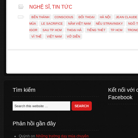
NGHỆ SĨ
,
TIN TỨC
BẾN THÀNH
CONSCIOUS
ĐỐI THOẠI
HÀ NỘI
JEAN CLAUDE
MÙA
LE SACRIFICE
NĂM VIỆT NAM
NẾU STRAVINSKY
NGÔ T
IGOR
SAU TP HCM
THOẠI HÀ
TIẾNG THÉT
TP HCM
TRON
VÌ THẾ
VIỆT NAM
VỞ DIỄN
Tìm kiếm
Kết nối với 
Facebook
Phản hồi gần đây
Quỳnh
on
Những trường dạy múa chuyên