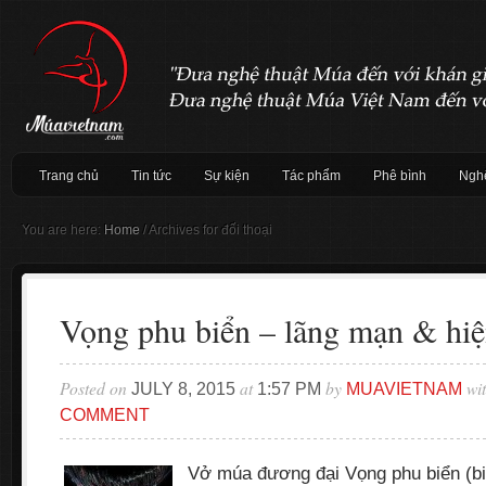
Trang chủ
Tin tức
Sự kiện
Tác phẩm
Phê bình
Nghệ
You are here:
Home
/
Archives for đối thoại
Vọng phu biển – lãng mạn & hiệ
Posted on
at
by
wi
JULY 8, 2015
1:57 PM
MUAVIETNAM
COMMENT
Vở múa đương đại Vọng phu biển (bi