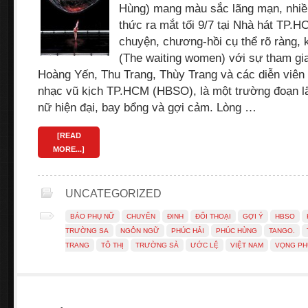
Hùng) mang màu sắc lãng mạn, nhiề
thức ra mắt tối 9/7 tại Nhà hát TP.
chuyện, chương-hồi cụ thể rõ ràng,
(The waiting women) với sự tham gi
Hoàng Yến, Thu Trang, Thùy Trang và các diễn viên
nhạc vũ kịch TP.HCM (HBSO), là một trường đoạn l
nữ hiện đại, bay bổng và gợi cảm. Lòng …
[READ
MORE...]
UNCATEGORIZED
BÁO PHỤ NỮ
CHUYỂN
ĐINH
ĐỐI THOẠI
GỢI Ý
HBSO
TRƯỜNG SA
NGÔN NGỮ
PHÚC HẢI
PHÚC HÙNG
TANGO.
TRANG
TÔ THỊ
TRƯỜNG SÀ
ƯỚC LỆ
VIỆT NAM
VỌNG PH