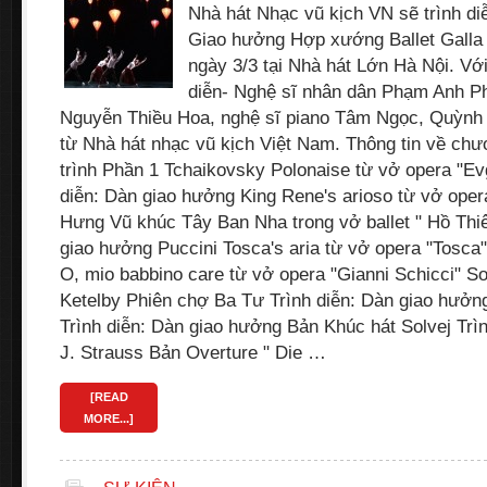
Nhà hát Nhạc vũ kịch VN sẽ trình di
Giao hưởng Hợp xướng Ballet Galla
ngày 3/3 tại Nhà hát Lớn Hà Nội. Vớ
diễn- Nghệ sĩ nhân dân Phạm Anh P
Nguyễn Thiều Hoa, nghệ sĩ piano Tâm Ngọc, Quỳnh 
từ Nhà hát nhạc vũ kịch Việt Nam. Thông tin về ch
trình Phần 1 Tchaikovsky Polonaise từ vở opera "Ev
diễn: Dàn giao hưởng King Rene's arioso từ vở opera
Hưng Vũ khúc Tây Ban Nha trong vở ballet " Hồ Thiê
giao hưởng Puccini Tosca's aria từ vở opera "Tosc
O, mio babbino care từ vở opera "Gianni Schicci" S
Ketelby Phiên chợ Ba Tư Trình diễn: Dàn giao hưởng
Trình diễn: Dàn giao hưởng Bản Khúc hát Solvej Trì
J. Strauss Bản Overture " Die …
[READ
MORE...]