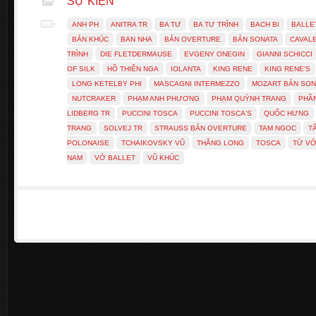
SỰ KIỆN
ANH PH
ANITRA TR
BA TƯ
BA TƯ TRÌNH
BACH BI
BALLE
BẢN KHÚC
BAN NHA
BẢN OVERTURE
BẢN SONATA
CAVALE
TRÌNH
DIE FLETDERMAUSE
EVGENY ONEGIN
GIANNI SCHICCI
OF SILK
HỒ THIÊN NGA
IOLANTA
KING RENE
KING RENE'S
LONG KETELBY PHI
MASCAGNI INTERMEZZO
MOZART BẢN SON
NUTCRAKER
PHẠM ANH PHƯƠNG
PHẠM QUỲNH TRANG
PHẦ
LIDBERG TR
PUCCINI TOSCA
PUCCINI TOSCA'S
QUỐC HƯNG
TRANG
SOLVEJ TR
STRAUSS BẢN OVERTURE
TAM NGOC
T
POLONAISE
TCHAIKOVSKY VŨ
THĂNG LONG
TOSCA
TỪ V
NAM
VỞ BALLET
VŨ KHÚC