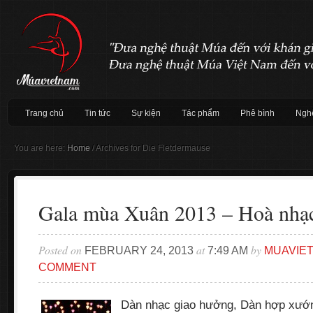
Trang chủ
Tin tức
Sự kiện
Tác phẩm
Phê bình
Nghệ
You are here:
Home
/
Archives for Die Fletdermause
Gala mùa Xuân 2013 – Hoà nhạc
Posted on
at
by
FEBRUARY 24, 2013
7:49 AM
MUAVIE
COMMENT
Dàn nhạc giao hưởng, Dàn hợp xướn