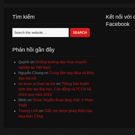
Tìm kiếm
Kết nối với 
Facebook
Phản hồi gần đây
Quỳnh
on
Những trường dạy múa chuyên
nghiệp tại Việt Nam
Nguyễn Chang
on
Trung tâm dạy Múa và Biên
đạo Hà nội
du doan xs than tai mn
on
Thông báo tuyển
sinh đào tạo Đại học, Cao đẳng và TCCN hệ
chính quy năm 2016
Minh
on
Show ‘Huyền thoại làng chài’ ở Phan
Thiết
Truong Linh
on
Giấc mơ được ghép thận của
Hoa Đức Công