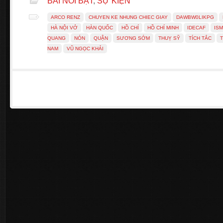
BÀI NỔI BẬT
,
SỰ KIỆN
ARCO RENZ
CHUYEN KE NHUNG CHIEC GIAY
DAWBW0LIKPG
HÀ NỘI VỞ
HÀN QUỐC
HỒ CHÍ
HỒ CHÍ MINH
IDECAF
ISM
QUANG
NÓN
QUẬN
SƯƠNG SỚM
THUỴ SỸ
TÍCH TẮC
NAM
VŨ NGỌC KHẢI