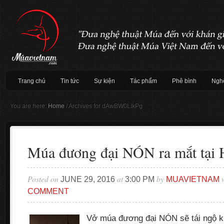
Trang chủ
Tin tức
Sự kiện
Tác phẩm
Phê bình
Nghệ
You are here:
Home
/
Archives for dAwBW0LIkPg
Múa đương đại NÓN ra mắt tại 
Posted on
at
by
w
JUNE 29, 2016
3:00 PM
MUAVIETNAM
COMMENT
Vở múa đương đại NÓN sẽ tái ngộ k