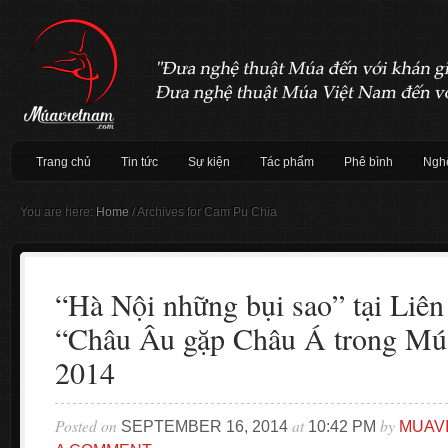
Trang chủ
Tin tức
Sự kiện
Tác phẩm
Phê bình
Nghệ
You are here:
Home
/
Archives for Cam Pu Chia
“Hà Nội những bụi sao” tại Liê
“Châu Âu gặp Châu Á trong Mú
2014
Posted on
at
by
SEPTEMBER 16, 2014
10:42 PM
MUAV