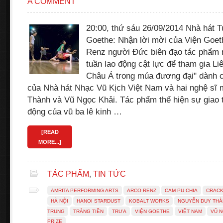
A COMMENT
20:00, thứ sáu 26/09/2014 Nhà hát Tu
Goethe: Nhận lời mời của Viện Goet
Renz người Đức biên đạo tác phẩm m
tuần lao động cật lực để tham gia L
Châu Á trong múa đương đại" dành 
của Nhà hát Nhạc Vũ Kịch Việt Nam và hai nghệ sĩ
Thành và Vũ Ngọc Khải. Tác phẩm thể hiện sự giao
động của vũ ba lê kinh …
[READ
MORE...]
TÁC PHẨM
,
TIN TỨC
AMRITA PERFORMING ARTS
ARCO RENZ
CAM PU CHIA
CRAC
HÀ NỘI
HANOI STARDUST
KOBALT WORKS
NGUYỄN DUY THÀ
TRUNG
TRÀNG TIỀN
TRƯA
VIỆN GOETHE
VIỆT NAM
VŨ N
PRIZE