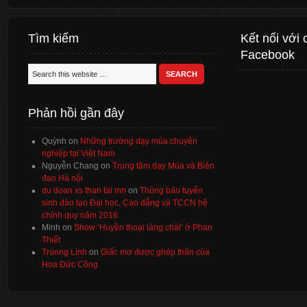
Tìm kiếm
Kết nối với 
Facebook
Phản hồi gần đây
Quỳnh
on
Những trường dạy múa chuyên
nghiệp tại Việt Nam
Nguyễn Chang
on
Trung tâm dạy Múa và Biên
đạo Hà nội
du doan xs than tai mn
on
Thông báo tuyển
sinh đào tạo Đại học, Cao đẳng và TCCN hệ
chính quy năm 2016
Minh
on
Show ‘Huyền thoại làng chài’ ở Phan
Thiết
Truong Linh
on
Giấc mơ được ghép thận của
Hoa Đức Công