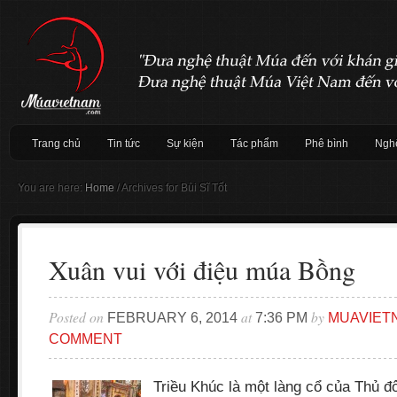
Trang chủ
Tin tức
Sự kiện
Tác phẩm
Phê bình
Nghệ
You are here:
Home
/
Archives for Bùi Sĩ Tốt
Xuân vui với điệu múa Bồng
Posted on
at
by
FEBRUARY 6, 2014
7:36 PM
MUAVIET
COMMENT
Triều Khúc là một làng cổ của Thủ đ