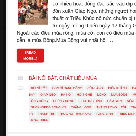
có nhiều hoạt động đặc sắc vào dịp
đón xuân Giáp Ngọ, những người ho
thuật ở Triều Khúc nô nức chuẩn bị 
từ ngày mồng 9 đến ngày 12 tháng Gi
Ngoài các điệu múa rồng, múa cờ, còn có điệu múa q
dẫn là múa Bồng.Múa Bồng vui nhất hội …
[READ
MORE...]
BÀI NỔI BẬT
,
CHẤT LIỆU MÚA
BÙI SĨ TỐT
CON ĐĨ ĐÁNH BỒNG
CỦA LÀNG
DIÊN KHÁNH
ĐẠ
ĐÂY
GIÁP NGỌ
HÀ NỘI
HỘI NGHỆ
LONG
MÚA BÔNG
M
ÔNG HỒNG
PHÙNG HƯNG
PHƯƠNG ĐÌNH
SẦM SƠN
SÊNH 
SUCKHOEDOISONG.VN
THĂNG LONG
THĂNG LONG… TÔI
TH
TR
THANH TRÌ
THƯỢNG THANH OAI
TỐNG BÌNH
TRIỆU ĐÌN
ỨNG THIÊN