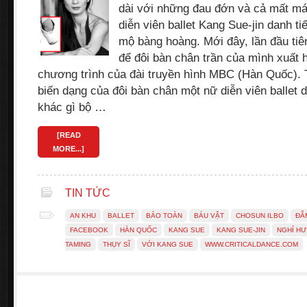
dài với những đau đớn và cả mất m
diễn viên ballet Kang Sue-jin danh t
mộ bàng hoàng. Mới đây, lần đầu tiê
để đôi bàn chân trần của mình xuất 
chương trình của đài truyền hình MBC (Hàn Quốc). 
biến dạng của đôi bàn chân một nữ diễn viên ballet 
khác gì bộ …
[READ
MORE...]
TIN TỨC
AN KHU
BALLET
BẢO TOÀN
BÁU VẬT
CHOSUN ILBO
ĐẪ
FACEBOOK
HÀN QUỐC
KANG SUE
KANG SUE-JIN
NGHỈ H
TAMING
THỤY SĨ
VỚI KANG SUE
WWW.CRITICALDANCE.COM