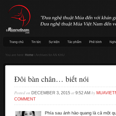
Trang chủ
Tin tức
Sự kiện
Tác phẩm
Phê bình
Nghệ
You are here:
Home
/
Archives for AN KHU
Đôi bàn chân… biết nói
Posted on
at
by
DECEMBER 3, 2015
9:52 AM
MUAVIET
COMMENT
Phía sau ánh hào quang là cả một qu