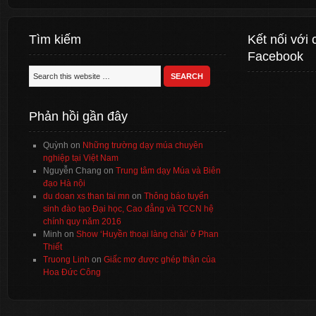
Tìm kiếm
Kết nối với 
Facebook
Phản hồi gần đây
Quỳnh
on
Những trường dạy múa chuyên
nghiệp tại Việt Nam
Nguyễn Chang
on
Trung tâm dạy Múa và Biên
đạo Hà nội
du doan xs than tai mn
on
Thông báo tuyển
sinh đào tạo Đại học, Cao đẳng và TCCN hệ
chính quy năm 2016
Minh
on
Show ‘Huyền thoại làng chài’ ở Phan
Thiết
Truong Linh
on
Giấc mơ được ghép thận của
Hoa Đức Công