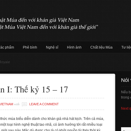
Tác phẩm
Phê bình
Nghệ sĩ
Hình ảnh
Chất liệu Múa
Tư liệ
Royale
Nói
n I: Thế kỷ 15 – 17
Nếu b
trong 
with
VIETNAM
LEAVE A COMMENT
Next 
h thức múa biểu diễn dành cho khán giả nhà hát kịch. Trên cả múa,
 một loại hình nghệ thuật tao nhã, có ảnh hưởng tới rất nhiều loại
giới sau này. Mặc dù được cho là có khởi nguồn từ Italy thời kỳ