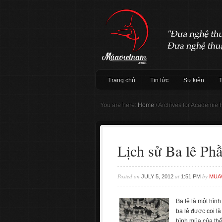
Trang chủ
Tin tức
Sự kiện
You are here:
Home
/
Archives for Academie 
Lịch sử Ba lê Phầ
Posted on
at
by
JULY 5, 2012
1:51 PM
MUA
Ba lê là một hìn
ba lê được coi là
hình múa của thế 