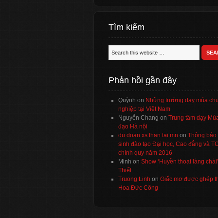
Tìm kiếm
Phản hồi gần đây
Quỳnh
on
Những trường dạy múa ch
nghiệp tại Việt Nam
Nguyễn Chang
on
Trung tâm dạy Múa
đạo Hà nội
du doan xs than tai mn
on
Thông báo 
sinh đào tạo Đại học, Cao đẳng và 
chính quy năm 2016
Minh
on
Show ‘Huyền thoại làng chài
Thiết
Truong Linh
on
Giấc mơ được ghép t
Hoa Đức Công