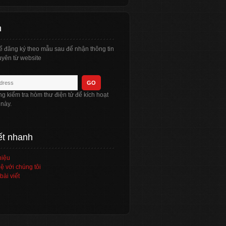
n
ể đăng ký theo mẫu sau để nhận thông tin
yên từ website
òng kiểm tra hòm thư điện tử để kích hoạt
 này.
ết nhanh
hiệu
ệ với chúng tôi
bài viết