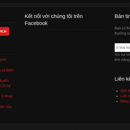
Kết nối với chúng tôi trên
Bản ti
Facebook
Bạn có th
thường xu
Xin vui l
uyên
tính năng
 và Biên
Liên k
tuyển
TCCN hệ
Giới t
Liên h
’ ở Phan
Đăng 
hận của