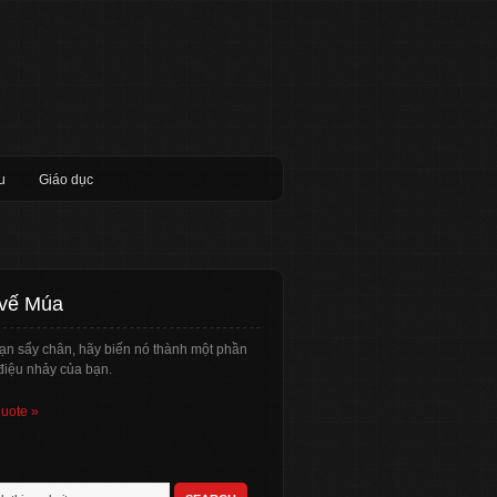
u
Giáo dục
 vế Múa
ạn sẩy chân, hãy biến nó thành một phần
điệu nhảy của bạn.
quote »