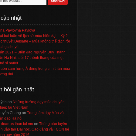
 cập nhật
na Pavlovna Pavlova
ạt bài luận về lịch sử múa hiện đại – Kỳ 2:
c thuyết Delsarte – Múa không thể tách rời
c học thuyết
án 2021 – Biên đạo Nguyễn Duy Thành
ần Hà Nhi: tuổi 17 thênh thang của một
hệ sĩ ballet
uồn cảm hứng Á đông trong tinh thần múa
ơng đại
n hồi gần nhất
uỳnh
on
Những trường dạy múa chuyên
hiệp tại Việt Nam
uyễn Chang
on
Trung tâm dạy Múa và
ên đạo Hà nội
 doan xs than tai mn
on
Thông báo tuyển
nh đào tạo Đại học, Cao đẳng và TCCN hệ
ính quy năm 2016