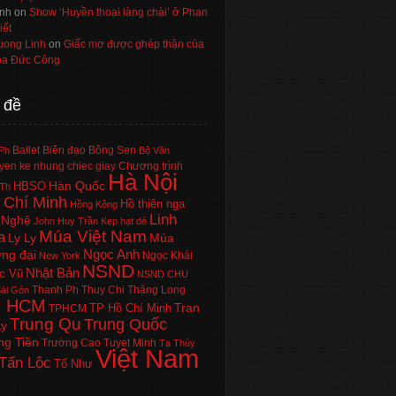
nh
on
Show ‘Huyền thoại làng chài’ ở Phan
iết
uong Linh
on
Giấc mơ được ghép thận của
a Đức Công
 đề
Ballet
Biên đạo
Bông Sen
Ph
Bộ Văn
en ke nhung chiec giay
Chương trình
Hà Nội
Hàn Quốc
HBSO
Th
 Chí Minh
Hồ thiên nga
Hồng Kông
Linh
 Nghệ
John Huy Trần
Kẹp hạt dẻ
Múa Việt Nam
a
Ly Ly
Múa
Ngọc Anh
ng đại
Ngọc Khải
New York
NSND
Nhật Bản
c Vũ
NSND CHU
Thanh Ph
Thuy Chi
Thăng Long
ài Gòn
P HCM
Tran
TP Hồ Chí Minh
TPHCM
Trung Qu
Trung Quốc
Ly
ng Tiền
Trường Cao
Tuyet Minh
Tạ Thùy
Việt Nam
Tấn Lộc
Tố Như