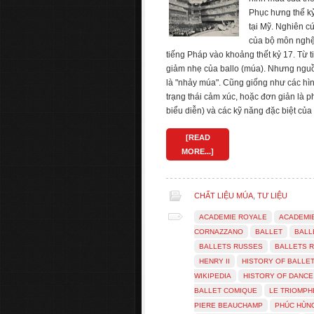
Phục hưng thế kỷ
tại Mỹ. Nghiên cứ
của bộ môn nghệ 
tiếng Pháp vào khoảng thết kỷ 17. Từ ti
giảm nhẹ của ballo (múa). Nhưng nguồn 
là "nhảy múa". Cũng giống như các hình
trạng thái cảm xúc, hoặc đơn giản là p
biểu diễn) và các kỹ năng đặc biệt của
[READ
MORE...]
CHẤT LIỆU MÚA
,
TƯ LIỆU
ACADEMIE ROYALE
ACADEMI
CORNAZZANO
BALLET
BALL
BALLETS RUSSES
BALLETS R
HENRY II
HISTORY OF BALLE
WIKIPEDIA
HISTORY OF DANCE
BALLET COMIQUE
LE TRIOMPH
PIERE BEAUCHAMP
PHÚC HÙN