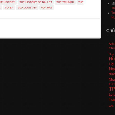
HE HISTORY
THE HISTORY OF BALLET
THE TRIUMPH
THE
Mi
A
VỞ BA
VUA LOUIS XIV
VUA MẶT
Th
Tr
Ho
Chủ
Anh 
Chuy
Duy 
Hồ
Hội
Ng
đươ
Nhạ
TH
S
T
Ly 
Trà
Chi.