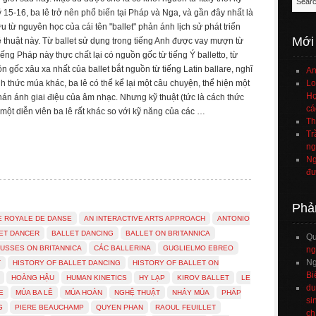
 15-16, ba lê trở nên phổ biến tại Pháp và Nga, và gần đây nhất là
u từ nguyên học của cái tên "ballet" phản ánh lịch sử phát triển
Mới
thuật này. Từ ballet sử dụng trong tiếng Anh được vay mượn từ
ếng Pháp này thực chất lại có nguồn gốc từ tiếng Ý balletto, từ
gốc xâu xa nhất của ballet bắt nguồn từ tiếng Latin ballare, nghĩ
An
 thức múa khác, ba lê có thể kể lại một câu chuyện, thể hiện một
Lo
Họ
hán ánh giai điệu của âm nhạc. Nhưng kỹ thuật (tức là cách thức
cá
 một diễn viên ba lê rất khác so với kỹ năng của các …
Th
Tr
ng
Ng
đư
Phả
E ROYALE DE DANSE
AN INTERACTIVE ARTS APPROACH
ANTONIO
ET DANCER
BALLET DANCING
BALLET ON BRITANNICA
Q
USSES ON BRITANNICA
CÁC BALLERINA
GUGLIELMO EBREO
ng
Ng
T
HISTORY OF BALLET DANCING
HISTORY OF BALLET ON
Bi
HOÀNG HẬU
HUMAN KINETICS
HY LẠP
KIROV BALLET
LE
du
E
MÚA BA LÊ
MÚA HOÀN
NGHỆ THUẬT
NHẢY MÚA
PHÁP
si
G
PIERE BEAUCHAMP
QUYEN PHAN
RAOUL FEUILLET
ch