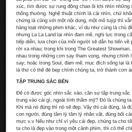
xúc, tìm được sự rung động chao ôi khi nhìn những 
thông thường. Nghệ thuật chính là cái nhìn, chứ khô
chứng là cũng với một nội dung, một mô tuýp thì vẫ
hàng loạt những phim khác, ví dụ như cùng là chủ đ
nhưng La La Land lại nhìn đam mê, nghị lực trong 
tiếp diễn, lựa chọn của mỗi người sẽ dẫn họ tiến về 
rời xa nhau; trong khi trong The Greatest Showman, 
nhau trong những cơn say tham vọng, nhưng chính là
say; hoặc trong Soul, đam mê, mục đích sống lại là
là thứ có thể đè bẹp chính chúng ta, trở thành cơn 
TẬP TRUNG SẮC BÉN
Để có được góc nhìn sắc xảo, cần sự tập trung sắc 
trung vào cái gì, ngoài tính thẩm mỹ? Đó là chúng ta
Khi mà nó đúng thì nó sẽ đẹp. Vậy thì cái đúng, là đ
con người, đúng tâm lý tâm lý nhân vật, đúng bối c
mực v.v Nếu như chỉ vì yêu cái đẹp, chúng ta cho t
ta cho là đẹp vào trong một cảnh phim, thì có thể chí