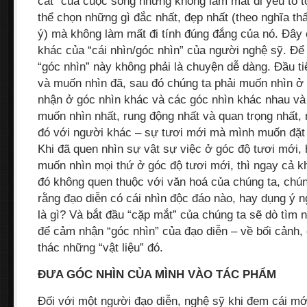
cắt” của cuộc sống nhưng không làm mất đi yếu tố tổ
thể chọn những gì đắc nhất, đẹp nhất (theo nghĩa t
ý) mà không làm mất đi tính đúng đắng của nó. Đây 
khác của “cái nhìn/góc nhìn” của người nghệ sỹ. Đ
“góc nhìn” này không phải là chuyện dễ dàng. Đầu ti
và muốn nhìn đã, sau đó chúng ta phải muốn nhìn ở 
nhận ở góc nhìn khác và các góc nhìn khác nhau và
muốn nhìn nhất, rung động nhất và quan trọng nhất,
đó với người khác – sự tươi mới mà mình muốn đặt 
Khi đã quen nhìn sự vật sự việc ở góc độ tươi mới,
muốn nhìn mọi thứ ở góc độ tươi mới, thì ngay cả 
đó không quen thuộc với văn hoá của chúng ta, chún
rằng đạo diễn có cái nhìn độc đáo nào, hay dụng ý n
là gì? Và bắt đầu “cặp mắt” của chúng ta sẽ dò tìm 
để cảm nhận “góc nhìn” của đạo diễn – về bối cảnh,
thác những “vật liệu” đó.
ĐƯA GÓC NHÌN CỦA MÌNH VÀO TÁC PHẨM
Đối với một người đạo diễn, nghệ sỹ khi đem cái mớ