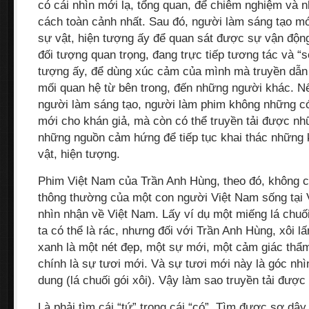
có cái nhìn mới lạ, tổng quan, để chiêm nghiệm và 
cách toàn cảnh nhất. Sau đó, người làm sáng tạo m
sự vật, hiện tượng ấy để quan sát được sự vận động
đối tượng quan trọng, đang trực tiếp tương tác và “
tượng ấy, để dùng xúc cảm của mình mà truyền dẫn
mối quan hệ từ bên trong, đến những người khác. N
người làm sáng tạo, người làm phim không những c
mới cho khán giả, mà còn có thể truyền tải được n
những nguồn cảm hứng để tiếp tục khai thác những 
vật, hiện tượng.
Phim Việt Nam của Trần Anh Hùng, theo đó, không c
thông thường của một con người Việt Nam sống tại
nhìn nhận về Việt Nam. Lấy ví dụ một miếng lá chuối
ta có thể là rác, nhưng đối với Trần Anh Hùng, xôi l
xanh là một nét đẹp, một sự mới, một cảm giác thẩm
chính là sự tươi mới. Và sự tươi mới này là góc nhì
dung (lá chuối gói xôi). Vậy làm sao truyền tải được
Là phải tìm cái “tứ” trong cái “có”. Tìm được sợ dây