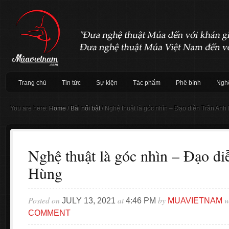
Trang chủ
Tin tức
Sự kiện
Tác phẩm
Phê bình
Nghệ
You are here:
Home
/
Bài nổi bật
/
Nghệ thuật là góc nhìn – Đạo diễn Trần Anh
Nghệ thuật là góc nhìn – Đạo d
Hùng
Posted on
at
by
w
JULY 13, 2021
4:46 PM
MUAVIETNAM
COMMENT