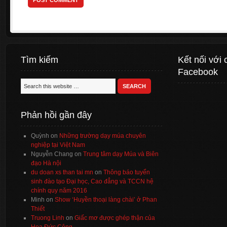
Tìm kiếm
Kết nối với 
Facebook
Phản hồi gần đây
Quỳnh
on
Những trường dạy múa chuyên
nghiệp tại Việt Nam
Nguyễn Chang
on
Trung tâm dạy Múa và Biên
đạo Hà nội
du doan xs than tai mn
on
Thông báo tuyển
sinh đào tạo Đại học, Cao đẳng và TCCN hệ
chính quy năm 2016
Minh
on
Show ‘Huyền thoại làng chài’ ở Phan
Thiết
Truong Linh
on
Giấc mơ được ghép thận của