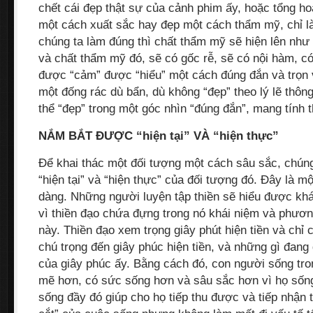
chết cái đẹp thật sự của cảnh phim ấy, hoặc tổng hoà
một cách xuất sắc hay đẹp một cách thẩm mỹ, chỉ là 
chúng ta làm đúng thì chất thẩm mỹ sẽ hiện lên như 
và chất thẩm mỹ đó, sẽ có gốc rễ, sẽ có nội hàm, có
được “cảm” được “hiểu” một cách đúng đắn và trọn 
một đống rác dù bẩn, dù không “đẹp” theo lý lẽ thôn
thể “đẹp” trong một góc nhìn “đúng đắn”, mang tính
NẮM BẮT ĐƯỢC “hiện tại” VÀ “hiện thực”
Để khai thác một đối tượng một cách sâu sắc, chún
“hiện tại” và “hiện thực” của đối tượng đó. Đây là 
dàng. Những người luyện tập thiền sẽ hiểu được kh
vì thiền đạo chứa đựng trong nó khái niệm và phươ
này. Thiền đạo xem trọng giây phút hiện tiền và chỉ
chú trọng đến giây phúc hiện tiền, và những gì đang 
của giây phúc ấy. Bằng cách đó, con người sống tro
mẽ hơn, có sức sống hơn và sâu sắc hơn vì họ sốn
sống đầy đó giúp cho họ tiếp thu được và tiếp nhận 