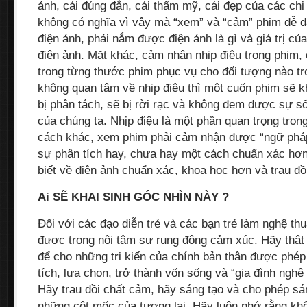
ảnh, cái đúng đắn, cái thẩm mỹ, cái đẹp của các chi 
không có nghĩa vì vậy mà “xem” và “cảm” phim dễ d
điện ảnh, phải nắm được điện ảnh là gì và giá trị củ
điện ảnh. Mặt khác, cảm nhận nhịp điệu trong phim,
trong từng thước phim phục vụ cho đối tượng nào tr
không quan tâm về nhịp điệu thì một cuốn phim sẽ k
bị phân tách, sẽ bị rời rạc và không đem được sự 
của chúng ta. Nhịp điệu là một phần quan trọng trong
cách khác, xem phim phải cảm nhận được “ngữ pháp
sự phân tích hay, chưa hay một cách chuẩn xác hơn
biết về điện ảnh chuẩn xác, khoa học hơn và trau đồ
Ai SẼ KHAI SINH GÓC NHÌN NÀY ?
Đối với các đạo diễn trẻ và các bạn trẻ làm nghệ thuậ
được trong nội tâm sự rung động cảm xúc. Hãy thật 
để cho những tri kiến của chính bản thân được phép
tích, lựa chọn, trở thành vốn sống và “gia đình nghệ
Hãy trau dồi chất cảm, hãy sáng tạo và cho phép sán
những cột mốc của tương lai. Hãy luôn nhớ rằng kh