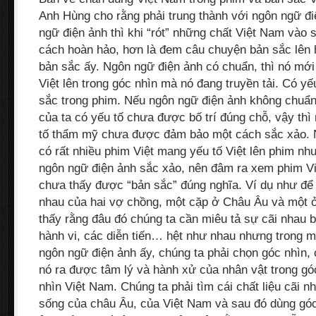
Anh Hùng cho rằng phải trung thành với ngôn ngữ điệ
ngữ điện ảnh thì khi “rót” những chất Việt Nam vào 
cách hoàn hảo, hơn là đem câu chuyện bản sắc lên
bản sắc ấy. Ngôn ngữ điện ảnh có chuẩn, thì nó mới
Việt lên trong góc nhìn mà nó đang truyền tải. Có yế
sắc trong phim. Nếu ngôn ngữ điện ảnh không chuẩn,
của ta có yếu tố chưa được bố trí đúng chỗ, vậy thì
tố thẩm mỹ chưa được đảm bảo một cách sắc xảo. N
có rất nhiều phim Việt mang yếu tố Việt lên phim nh
ngôn ngữ điện ảnh sắc xảo, nên đâm ra xem phim Việ
chưa thấy được “bản sắc” đúng nghĩa. Ví dụ như để 
nhau của hai vợ chồng, một cặp ở Châu Âu và một ở
thấy rằng đâu đó chúng ta cần miêu tả sự cãi nhau 
hành vi, các diễn tiến… hệt như nhau nhưng trong m
ngôn ngữ điện ảnh ấy, chúng ta phải chọn góc nhìn, 
nó ra được tâm lý và hành xử của nhân vật trong gó
nhìn Việt Nam. Chúng ta phải tìm cái chất liệu cãi n
sống của châu Âu, của Việt Nam và sau đó dùng góc