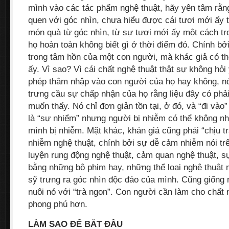
mình vào các tác phẩm nghệ thuật, hãy yên tâm rằn
quen với góc nhìn, chưa hiểu được cái tươi mới ấy 
món quà từ góc nhìn, từ sự tươi mới ấy một cách trọ
họ hoàn toàn không biết gì ở thời điểm đó. Chính bở
trong tâm hồn của một con người, mà khác giả có t
ấy. Vì sao? Vì cái chất nghệ thuật thật sự không hỏi
phép thâm nhập vào con người của họ hay không, n
trưng cầu sự chấp nhận của họ rằng liệu đây có phả
muốn thấy. Nó chỉ đơn giản tồn tại, ở đó, và “đi vào”
là “sự nhiểm” nhưng người bị nhiễm có thể không n
mình bị nhiễm. Mặt khác, khán giả cũng phải “chịu 
nhiễm nghệ thuật, chính bởi sự dễ cảm nhiễm nói trê
luyện rung động nghệ thuật, cảm quan nghệ thuật, 
bằng những bộ phim hay, những thể loại nghệ thuật
sỹ trưng ra góc nhìn độc đáo của mình. Cũng giống n
nuôi nó với “trà ngon”. Con người cần làm cho chấ
phong phú hơn.
LÀM SAO ĐỂ BẮT ĐẦU