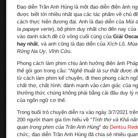
Đạo diễn Trần Anh Hùng là một đạo diễn điện ảnh ng
được biết tới nhiều nhất qua các tác phẩm về chủ đ
cách thực hiện đương đại. Anh là đạo diễn của
Mùi 
la papaye verte
), bộ phim duy nhất cho đến nay của 
vào danh sách đề cử vòng cuối cùng của
Giải Osca
hay nhất
, và anh cũng là đạo diễn của
Xích Lô, Mùa
Rừng Na Uy
,
Vĩnh Cửu
.
Phong cách làm phim chịu ảnh hưởng điện ảnh Pháp
thể gói gọn trong câu: “
Nghệ thuật là sự thật được đ
từ cách làm phim kể chuyện, đi theo phong cách ng
chất thơ, chất hình: đánh mạnh vào cảm giác của n
thưởng thức chúng không phải bằng cái đầu duy lý
của ngôn ngữ cơ thể.
Trong buổi trò chuyện diễn ra vào ngày 3/7/2021 trê
200 người tham gia tìm hiểu về “
Tính thơ và Khả nă
quan trong phim của Trần Anh Hùng
” do
Dentsu Red
chức, đạo diễn Trần Anh Hùng đã chia sẻ nhiều qua