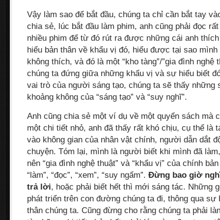
Vậy làm sao để bắt đầu, chúng ta chỉ cần bắt tay v
chia sẻ, lúc bắt đầu làm phim, anh cũng phải đọc rất
nhiều phim để từ đó rút ra được những cái anh thích
hiểu bản thân về khẩu vị đó, hiểu được tại sao mình 
không thích, và đó là một “kho tàng”/”gia đình nghệ t
chúng ta đứng giữa những khẩu vị và sự hiểu biết đó
vai trò của người sáng tạo, chúng ta sẽ thấy những 
khoảng không của “sáng tạo” và “suy nghĩ”.
Anh cũng chia sẻ một ví dụ về một quyển sách mà ch
một chi tiết nhỏ, anh đã thấy rất khó chịu, cụ thể là
vào không gian của nhân vật chính, người dẫn dắt đ
chuyện. Tóm lại, mình là người biết khi mình đã làm
nên “gia đình nghệ thuật” và “khẩu vị” của chính bả
“làm”, “đọc”, “xem”, “suy ngẩm”.
Đừng bao giờ nghĩ
trả lời
, hoặc phải biết hết thì mới sáng tác. Những 
phát triển trên con đường chúng ta đi, thông qua sự
thân chúng ta. Cũng đừng cho rằng chúng ta phải làm