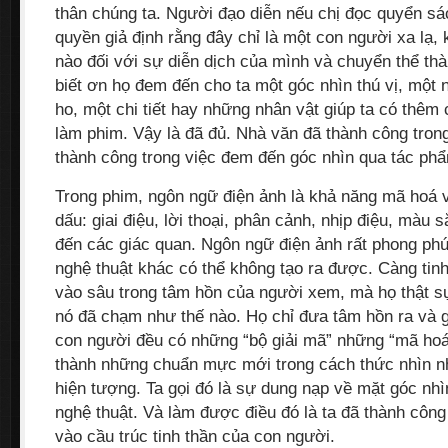
thân chúng ta. Người đạo diễn nếu chị đọc quyển sác
quyền giả định rằng đây chỉ là một con người xa lạ,
nào đối với sự diễn dịch của mình và chuyển thể thà
biết ơn họ đem đến cho ta một góc nhìn thú vị, mộ
ho, một chi tiết hay những nhân vật giúp ta có thêm 
làm phim. Vậy là đã đủ. Nhà văn đã thành công trong
thành công trong việc đem đến góc nhìn qua tác phẩ
Trong phim, ngôn ngữ điện ảnh là khả năng mã hoá v
dấu: giai điệu, lời thoại, phân cảnh, nhịp điệu, mà
đến các giác quan. Ngôn ngữ điện ảnh rất phong phú
nghệ thuật khác có thể không tạo ra được. Càng tinh
vào sâu trong tâm hồn của người xem, mà họ thật 
nó đã chạm như thế nào. Họ chỉ đưa tâm hồn ra và g
con người đều có những “bộ giải mã” những “mã hoá
thành những chuẩn mực mới trong cách thức nhìn nh
hiện tượng. Ta gọi đó là sự dung nạp về mặt góc nh
nghệ thuật. Và làm được điều đó là ta đã thành côn
vào cầu trúc tinh thần của con người.