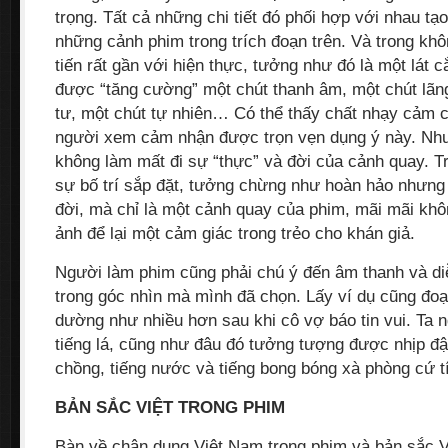
trọng. Tất cả những chi tiết đó phối hợp với nhau tạ
những cảnh phim trong trích đoạn trên. Và trong khô
tiến rất gần với hiện thực, tưởng như đó là một lát 
được “tăng cường” một chút thanh âm, một chút lãn
tư, một chút tự nhiên… Có thể thấy chất nhạy cảm c
người xem cảm nhận được trọn vẹn dụng ý này. Như
không làm mất đi sự “thực” và đời của cảnh quay. Trá
sự bố trí sắp đặt, tưởng chừng như hoàn hảo nhưng 
đời, mà chỉ là một cảnh quay của phim, mãi mãi kh
ảnh để lại một cảm giác trong trẻo cho khán giả.
Người làm phim cũng phải chú ý đến âm thanh và di
trong góc nhìn mà mình đã chọn. Lấy ví dụ cũng đoạn 
dường như nhiều hơn sau khi cô vợ báo tin vui. Ta 
tiếng lá, cũng như đâu đó tưởng tượng được nhịp đậ
chồng, tiếng nước và tiếng bong bóng xà phòng cứ tí 
BẢN SẮC VIỆT TRONG PHIM
Bàn về chân dung Việt Nam trong phim và bản sắc Vi