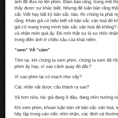
ảnh để đưa nó lên phim. Đảm bảo rằng, trong mỗi th
thấy được sự khác biệt. Nhưng để luận bàn rằng th
sắc Việt hay bất kỳ bản sắc nào, thì chúng ta phải 
rằng: Khán giả có hiểu biết về bản sắc văn hoá đó k
giả có mang trong mình bản sắc văn hoá đó không? 
và nhận món quà ấy. Đó mới thật sự là sự nhìn nhậ
trong điện ảnh ở chiều sâu của khái niệm.
“xem” VÀ “cảm”
Tóm lại, khi chúng ta xem phim, chúng ta xem đã rồi
phim ấy hay, vì sao cảnh quay đó đắc?
Vì sao phim lại có mạch như vậy?
Các nhân vật được cấu thành ra sao?
Và hơn nữa, tác giả đang ở đâu, đang nhìn hướng n
Khi xem phim, khoan luận bàn về bản sắc văn hoá, 
hãy tập trung vào việc nhìn nhận, xác định và thưở