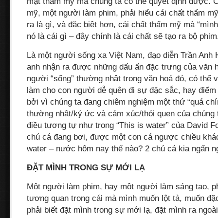
mặt thẩm mỹ mà chúng ta có thể quyết định được. C
mỹ, một người làm phim, phải hiểu cái chất thẩm m
ra là gì, và đặc biệt hơn, cái chất thẩm mỹ mà “mìn
nó là cái gì – đây chính là cái chất sẽ tạo ra bộ phim
Là một người sống xa Việt Nam, đạo diễn Trần Anh 
anh nhận ra được những dấu ấn đặc trưng của văn 
người “sống” thường nhật trong văn hoá đó, có thể v
làm cho con người dễ quên đi sự đặc sắc, hay điểm
bởi vì chúng ta đang chiêm nghiệm một thứ “quá chín
thường nhật/ký ức và cảm xúc/thói quen của chúng 
điều tương tự như trong “This is water” của David F
chú cá đang bơi, được một con cá ngược chiều khác
water – nước hôm nay thế nào? 2 chú cá kia ngẩn ng
ĐẶT MÌNH TRONG SỰ MỚI LẠ
Một người làm phim, hay một người làm sáng tạo, ph
tương quan trong cái mà mình muốn lột tả, muốn đặc
phải biết đặt mình trong sự mới lạ, đặt mình ra ngoà