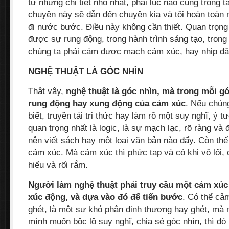
từ những chi tiết nhỏ nhất, phải lúc nào cũng trong t
chuyện này sẽ dẫn đến chuyện kia và tôi hoàn toà
đi nước bước. Điều này không cần thiết. Quan trọng 
được sự rung động, trong hành trình sáng tạo, trong
chúng ta phải cảm được mạch cảm xúc, hay nhịp đậ
NGHỆ THUẬT LÀ GÓC NHÌN
Thật vậy,
nghệ thuật là góc nhìn, mà trong mỗi g
rung động hay xung động của cảm xúc
. Nếu chúng
biết, truyền tải tri thức hay làm rõ một suy nghĩ, ý 
quan trọng nhất là logic, là sự mạch lạc, rõ ràng và 
nên viết sách hay một loại văn bản nào đấy. Còn thế 
cảm xúc. Mà cảm xúc thì phức tạp và có khi vô lối, c
hiểu và rối rắm.
Người làm nghệ thuật phải truy cầu một cảm xúc
xúc động, và dựa vào đó để tiến bước
. Có thể cả
ghét, là một sự khó phân định thương hay ghét, mà
mình muốn bộc lộ suy nghĩ, chia sẻ góc nhìn, thì đó