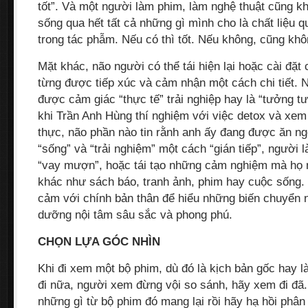
tốt”. Và một người làm phim, làm nghệ thuật cũng kh
sống qua hết tất cả những gì mình cho là chất liệu q
trong tác phẫm. Nếu có thì tốt. Nếu không, cũng khô
Mặt khác, não người có thể tái hiện lại hoặc cài đặ
từng được tiếp xúc và cảm nhận một cách chi tiết. 
được cảm giác “thực tế” trải nghiệp hay là “tưởng t
khi Trần Anh Hùng thí nghiệm với việc detox và xe
thực, não phần nào tin rằnh anh ấy đang được ăn n
“sống” và “trải nghiệm” một cách “gián tiếp”, người 
“vay mượn”, hoặc tái tạo những cảm nghiệm mà họ 
khác như sách báo, tranh ảnh, phim hay cuộc sống.
cảm với chính bản thân để hiểu những biến chuyển n
dưỡng nội tâm sâu sắc và phong phú.
CHỌN LỰA GÓC NHÌN
Khi đi xem một bộ phim, dù đó là kịch bản gốc hay 
đi nữa, người xem đừng vội so sánh, hãy xem đi đã
những gì từ bộ phim đó mang lại rồi hãy hạ hồi phân