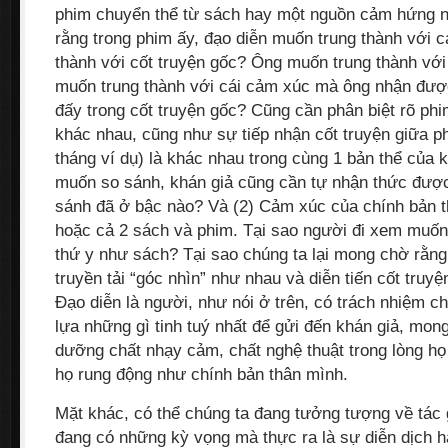
phim chuyển thể từ sách hay một nguồn cảm hứng nà
rằng trong phim ấy, đạo diễn muốn trung thành với 
thành với cốt truyện gốc? Ông muốn trung thành vớ
muốn trung thành với cái cảm xúc mà ông nhận được 
đấy trong cốt truyện gốc? Cũng cần phân biệt rõ phi
khác nhau, cũng như sự tiếp nhận cốt truyện giữa ph
tháng ví dụ) là khác nhau trong cùng 1 bản thể của k
muốn so sánh, khán giả cũng cần tự nhận thức được
sánh đã ở bậc nào? Và (2) Cảm xúc của chính bản t
hoặc cả 2 sách và phim. Tại sao người đi xem muố
thứ y như sách? Tại sao chúng ta lại mong chờ rằng
truyền tải “góc nhìn” như nhau và diễn tiến cốt truy
Đạo diễn là người, như nói ở trên, có trách nhiệm c
lựa những gì tinh tuý nhất để gửi đến khán giả, mon
dưỡng chất nhạy cảm, chất nghệ thuật trong lòng họ
họ rung động như chính bản thân mình.
Mặt khác, có thể chúng ta đang tưởng tượng về tác
đang có những kỳ vọng mà thực ra là sự diễn dịch 