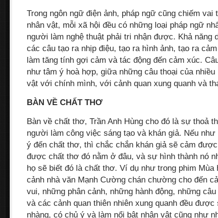
Trong ngôn ngữ điện ảnh, pháp ngữ cũng chiếm vai t
nhân vật, mỗi xã hội đều có những loại pháp ngữ nhấ
người làm nghệ thuật phải tri nhận được. Khả năng d
các câu tạo ra nhịp điệu, tạo ra hình ảnh, tạo ra cảm
làm tăng tính gợi cảm và tác động đến cảm xúc. Câ
như tâm ý hoà hợp, giữa những câu thoại của nhiều
vật với chính mình, với cảnh quan xung quanh và th
BÀN VỀ CHẤT THƠ
Bàn về chất thơ, Trần Anh Hùng cho đó là sự thoả t
người làm công việc sáng tạo và khán giả. Nếu như
ý đến chất thơ, thì chắc chắn khán giả sẽ cảm được 
được chất thơ đó nằm ở đâu, và sự hình thành nó nh
họ sẽ biết đó là chất thơ. Ví dụ như trong phim Mùa
cảnh nhà văn Mạnh Cường chán chường cho đến cản
vui, những phân cảnh, những hành động, những câu t
và các cảnh quan thiên nhiên xung quanh đều được 
nhàng, có chủ ý và làm nổi bật nhân vật cũng như nh