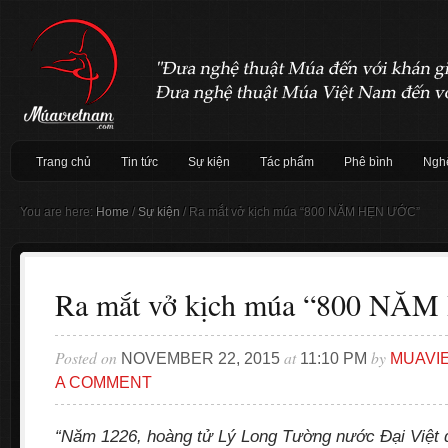
Trang chủ
Tin tức
Sự kiện
Tác phẩm
Phê bình
Nghệ
You are here:
Home
/
Sự kiện
/
Ra mắt vở kịch múa “800 NĂM HẸN ƯỚC”
Ra mắt vở kịch múa “800 NĂ
Posted on
at
by
NOVEMBER 22, 2015
11:10 PM
MUAVI
A COMMENT
“Năm 1226, hoàng tử Lý Long Tường nước Đại Việt đ