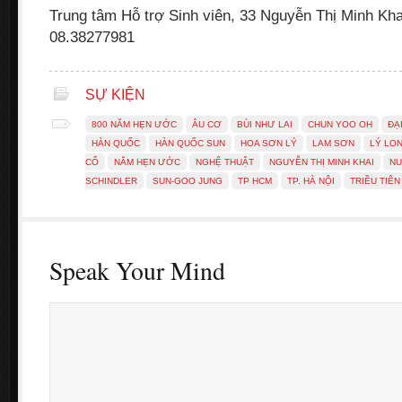
Trung tâm Hỗ trợ Sinh viên, 33 Nguyễn Thị Minh Kha
08.38277981
SỰ KIỆN
800 NĂM HẸN ƯỚC
ÂU CƠ
BÙI NHƯ LAI
CHUN YOO OH
ĐẠ
HÀN QUỐC
HÀN QUỐC SUN
HOA SƠN LÝ
LAM SƠN
LÝ LO
CỔ
NĂM HẸN ƯỚC
NGHỆ THUẬT
NGUYỄN THỊ MINH KHAI
N
SCHINDLER
SUN-GOO JUNG
TP HCM
TP. HÀ NỘI
TRIỀU TIÊN
Speak Your Mind