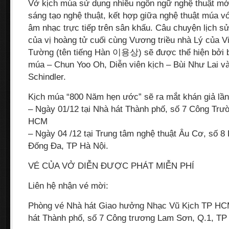
Vở kịch múa sử dụng nhiều ngôn ngữ nghệ thuật mớ
sáng tạo nghệ thuật, kết hợp giữa nghệ thuật múa với
âm nhạc trực tiếp trên sân khấu. Câu chuyện lịch s
của vị hoàng tử cuối cùng Vương triều nhà Lý của V
Tường (tên tiếng Hàn 이용상) sẽ được thể hiện bởi b
múa – Chun Yoo Oh, Diễn viên kịch – Bùi Như Lai và
Schindler.
Kịch múa “800 Năm hẹn ước” sẽ ra mắt khán giả lần
– Ngày 01/12 tại Nhà hát Thành phố, số 7 Công Tr
HCM
– Ngày 04 /12 tại Trung tâm nghệ thuật Âu Cơ, số 
Đống Đa, TP Hà Nội.
VÉ CỦA VỞ DIỄN ĐƯỢC PHÁT MIỄN PHÍ
Liên hệ nhận vé mời:
Phòng vé Nhà hát Giao hưởng Nhạc Vũ Kịch TP HC
hát Thành phố, số 7 Công trương Lam Sơn, Q.1, TP