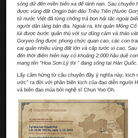
sóng dữ đến miền biển xa để lánh nạn. Sau chuyến hả
được vùng đất Ongjin bán đảo Triều Tiên (Nước Gor
tử nước Việt đã từng chống trả bọn hải tặc ngoài bi
người dân làng bản địa. Ngoài ra, khi quân Mông Cổ
lùi được bước quân thù với sự dũng cảm và tháo vát
Goryeo
ông được phong chức quan cao, các con tra
cai quản nhiều vùng đất lớn và cấp tước vị cao. Sa
đến thời điểm hiện nay có khoảng 2.000 hậu duệ con 
mang tên “Hoa Sơn Lý thị ” đang sống tại Hàn Quốc.
Lấy cảm hứng từ câu chuyện đầy ý nghĩa này, kịch
ước” ra đời với phần biên kịch của đạo diễn người
và biên đạo múa bởi nghệ sĩ Chun Yoo Oh.