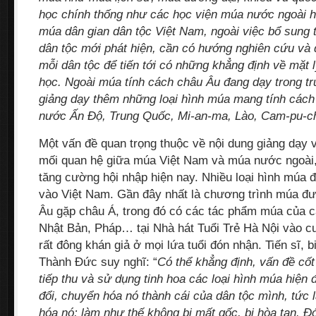
học chính thống như các học viện múa nước ngoài 
múa dân gian dân tộc Việt Nam, ngoài việc bổ sung
dân tộc mới phát hiện, cần có hướng nghiên cứu và đ
mỗi dân tộc để tiến tới có những khẳng định về mặt 
học. Ngoài múa tính cách châu Âu đang dạy trong tr
giảng dạy thêm những loại hình múa mang tính các
nước Ấn Ðộ, Trung Quốc, Mi-an-ma, Lào, Cam-pu-ch
Một vấn đề quan trọng thuộc về nội dung giảng dạy và
mối quan hệ giữa múa Việt Nam và múa nước ngoài, 
tăng cường hội nhập hiện nay. Nhiều loại hình múa 
vào Việt Nam. Gần đây nhất là chương trình múa đư
Âu gặp châu Á, trong đó có các tác phẩm múa của cá
Nhật Bản, Pháp… tại Nhà hát Tuổi Trẻ Hà Nội vào c
rất đông khán giả ở mọi lứa tuổi đón nhận. Tiến sĩ,
Thành Ðức suy nghĩ: “
Có thể khẳng định, vấn đề cốt
tiếp thu và sử dụng tinh hoa các loại hình múa hiện đạ
đổi, chuyển hóa nó thành cái của dân tộc mình, tức 
hóa nó; làm như thế không bị mất gốc, bị hòa tan. Ð