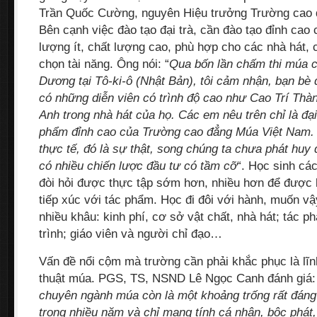
Trần Quốc Cường, nguyên Hiệu trưởng Trường cao 
Bên cạnh việc đào tạo đại trà, cần đào tạo đỉnh cao 
lượng ít, chất lượng cao, phù hợp cho các nhà hát, 
chọn tài năng. Ông nói: “
Qua bốn lần chấm thi múa c
Dương tại Tô-ki-ô (Nhật Bản), tôi cảm nhận, bạn bè
có những diễn viên có trình độ cao như Cao Trí Th
Anh trong nhà hát của họ. Các em nêu trên chỉ là đạ
phẩm đỉnh cao của Trường cao đẳng Múa Việt Nam. T
thực tế, đó là sự thật, song chúng ta chưa phát huy
có nhiều chiến lược đầu tư có tầm cỡ
“. Học sinh cá
đòi hỏi được thực tập sớm hơn, nhiều hơn để được 
tiếp xúc với tác phẩm. Học đi đôi với hành, muốn vậ
nhiều khâu: kinh phí, cơ sở vật chất, nhà hát; tác 
trình; giáo viên và người chỉ đạo…
Vấn đề nổi cộm mà trường cần phải khắc phục là lĩn
thuật múa. PGS, TS, NSND Lê Ngọc Canh đánh giá:
chuyên ngành múa còn là một khoảng trống rất đáng
trong nhiều năm và chỉ mang tính cá nhân, bộc phát,