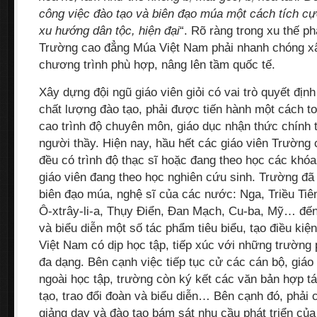
công việc đào tạo và biên đạo múa một cách tích cự
xu hướng dân tộc, hiện đại
“. Rõ ràng trong xu thế ph
Trường cao đẳng Múa Việt Nam phải nhanh chóng x
chương trình phù hợp, nâng lên tầm quốc tế.
Xây dựng đội ngũ giáo viên giỏi có vai trò quyết địn
chất lượng đào tạo, phải được tiến hành một cách to
cao trình độ chuyên môn, giáo dục nhận thức chính t
người thầy. Hiện nay, hầu hết các giáo viên Trườn
đều có trình độ thạc sĩ hoặc đang theo học các khóa
giáo viên đang theo học nghiên cứu sinh. Trường đã
biên đạo múa, nghệ sĩ của các nước: Nga, Triều Tiê
Ô-xtrây-li-a, Thụy Ðiển, Ðan Mạch, Cu-ba, Mỹ… đến
và biểu diễn một số tác phẩm tiêu biểu, tạo điều kiện
Việt Nam có dịp học tập, tiếp xúc với những trường
đa dạng. Bên cạnh việc tiếp tục cử các cán bộ, giáo
ngoài học tập, trường còn ký kết các văn bản hợp tá
tạo, trao đổi đoàn và biểu diễn… Bên cạnh đó, phải 
giảng dạy và đào tạo bám sát nhu cầu phát triển củ