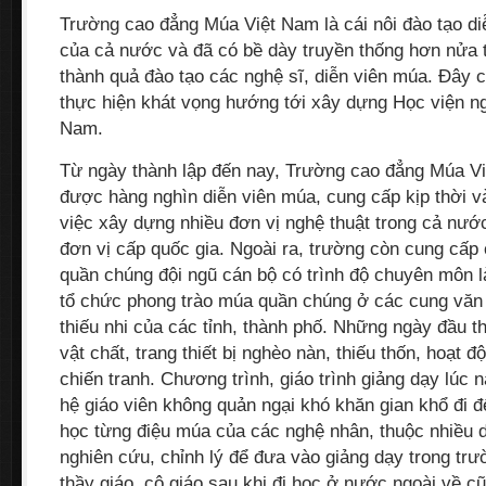
Trường cao đẳng Múa Việt Nam là cái nôi đào tạo d
của cả nước và đã có bề dày truyền thống hơn nửa t
thành quả đào tạo các nghệ sĩ, diễn viên múa. Ðây 
thực hiện khát vọng hướng tới xây dựng Học viện n
Nam.
Từ ngày thành lập đến nay, Trường cao đẳng Múa V
được hàng nghìn diễn viên múa, cung cấp kịp thời v
việc xây dựng nhiều đơn vị nghệ thuật trong cả nướ
đơn vị cấp quốc gia. Ngoài ra, trường còn cung cấp
quần chúng đội ngũ cán bộ có trình độ chuyên môn là
tổ chức phong trào múa quần chúng ở các cung văn 
thiếu nhi của các tỉnh, thành phố. Những ngày đầu t
vật chất, trang thiết bị nghèo nàn, thiếu thốn, hoạt đ
chiến tranh. Chương trình, giáo trình giảng dạy lúc 
hệ giáo viên không quản ngại khó khăn gian khổ đi đ
học từng điệu múa của các nghệ nhân, thuộc nhiều dâ
nghiên cứu, chỉnh lý để đưa vào giảng dạy trong tr
thầy giáo, cô giáo sau khi đi học ở nước ngoài về 