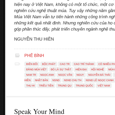
hiện nay ở Việt Nam, không có một tổ chức, một c
nghiên cứu nghệ thuật múa. Tuy vậy những năm gần
Múa Việt Nam vẫn tự tiến hành những công trình ng
những kết quả nhất định. Nhưng nghiên cứu của họ c
góp phần thúc đẩy, phát triển chuyên ngành nghệ th
NGUYỄN THU HIỀN
PHÊ BÌNH
BIẾN ĐỔI
BỘC PHÁT
CAO TR
CAO TRÍ THÀNH
CÓ NHIỀU P
ĐẲNG MÚA VIỆT
ĐÓ LÀ SỰ THẬT
HIỆN ĐẠI
HỘI NGHỆ
MÚA 
NAM TR
NGỌC ANH
NGỌC VĂN
NGUY
NGUYỄN BÁ THÁI
HIỀN
NHẬT BẢN
NSND
NSND CHU TH
NSND LÊ NGỌC CANH
THU HI
TRIỀU TIÊN
TRUNG QU
TRUNG QUỐC
VIỆT NAM
Speak Your Mind