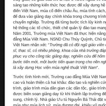
sáng tạo những kiến thức học được để xây dựng hệ
điển Việt Nam, múa cổ điển châu Âu, múa tính cách
để đưa vào giảng dạy chính khóa trong chương trình
chuyên nghiệp. Trường đã từng bước tích lũy kinh 
hệ thống các tổ chức, thiết chế quản lý đào tạo man
Năm 2001, Trường múa Việt Nam đã thực hiện nâng
đẳng Múa Việt Nam. NSND Chu Thúy Quỳnh, Chủ tị
Việt Nam nhận xét: “
Trường đã có đội ngũ giáo viên c
sĩ, thạc sĩ, có nhiều phòng, khoa của nhà trường đáp
phục vụ cho công tác giảng dạy, nghiên cứu để hôm 
bước tiến mới, một bước tiến quan trọng cho nền n
là xây dựng Học viện múa nghệ thuật Việt Nam
“.
Trước tình hình mới, Trường cao đẳng Múa Việt Nam
cao và hoàn thiện cả hai khâu: đào tạo và nghiên cứ
trình, giáo trình múa dân gian các dân tộc, giáo trì
được biên soạn giảng dạy từ khi thành lập trường 
sung, chỉnh lý. Nhà giáo Ưu tú Nguyễn Bá Thái đặt 
múa như múa lịch sử, múa đương đại, khiêu vũ quốc