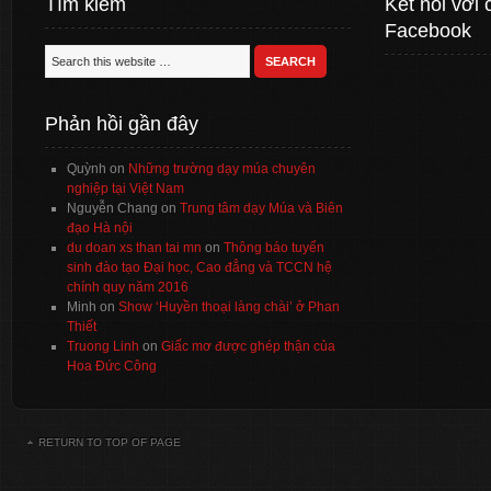
Tìm kiếm
Kết nối với 
Facebook
Phản hồi gần đây
Quỳnh
on
Những trường dạy múa chuyên
nghiệp tại Việt Nam
Nguyễn Chang
on
Trung tâm dạy Múa và Biên
đạo Hà nội
du doan xs than tai mn
on
Thông báo tuyển
sinh đào tạo Đại học, Cao đẳng và TCCN hệ
chính quy năm 2016
Minh
on
Show ‘Huyền thoại làng chài’ ở Phan
Thiết
Truong Linh
on
Giấc mơ được ghép thận của
Hoa Đức Công
RETURN TO TOP OF PAGE