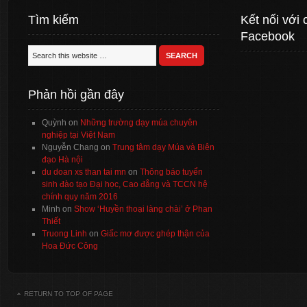
Tìm kiếm
Kết nối với 
Facebook
Phản hồi gần đây
Quỳnh
on
Những trường dạy múa chuyên
nghiệp tại Việt Nam
Nguyễn Chang
on
Trung tâm dạy Múa và Biên
đạo Hà nội
du doan xs than tai mn
on
Thông báo tuyển
sinh đào tạo Đại học, Cao đẳng và TCCN hệ
chính quy năm 2016
Minh
on
Show ‘Huyền thoại làng chài’ ở Phan
Thiết
Truong Linh
on
Giấc mơ được ghép thận của
Hoa Đức Công
RETURN TO TOP OF PAGE