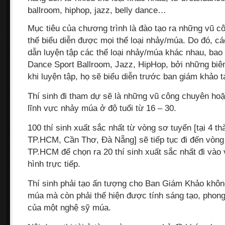
ballroom, hiphop, jazz, belly dance…
Mục tiêu của chương trình là đào tạo ra những vũ c
thể biểu diễn được mọi thể loại nhảy/múa. Do đó, c
dẫn luyện tập các thể loại nhảy/múa khác nhau, ba
Dance Sport Ballroom, Jazz, HipHop, bởi những biên
khi luyện tập, họ sẽ biểu diễn trước ban giám khảo t
Thí sinh đi tham dự sẽ là những vũ công chuyên ho
lĩnh vực nhảy múa ở độ tuổi từ 16 – 30.
100 thí sinh xuất sắc nhất từ vòng sơ tuyển [tại 4 th
TP.HCM, Cần Thơ, Đà Nẵng] sẽ tiếp tục đi đến vòng 
TP.HCM để chọn ra 20 thí sinh xuất sắc nhất đi vào
hình trực tiếp.
Thí sinh phải tạo ấn tượng cho Ban Giám Khảo khôn
múa mà còn phải thể hiện được tính sáng tạo, phong 
của một nghệ sỹ múa.