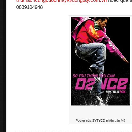
thuthachcungbuocnhay@dongtay.com.vn
hoặc qua số
0839104948
Poster của SYTYCD phiên bản Mỹ