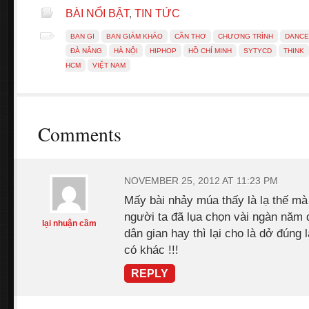
BÀI NỔI BẬT
,
TIN TỨC
BAN GI
BAN GIÁM KHẢO
CẦN THƠ
CHƯƠNG TRÌNH
DANCE
ĐÀ NẴNG
HÀ NỘI
HIPHOP
HỒ CHÍ MINH
SYTYCD
THINK
HCM
VIỆT NAM
Comments
NOVEMBER 25, 2012 AT 11:23 PM
Mấy bài nhảy múa thấy là lạ thế mà 
người ta đã lụa chọn vài ngàn năm 
lại nhuận cầm
dân gian hay thì lại cho là dở đúng 
có khác !!!
REPLY