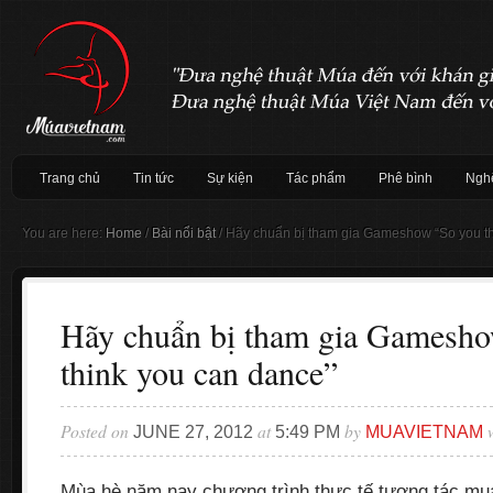
Trang chủ
Tin tức
Sự kiện
Tác phẩm
Phê bình
Nghệ
You are here:
Home
/
Bài nổi bật
/
Hãy chuẩn bị tham gia Gameshow “So you th
Hãy chuẩn bị tham gia Gamesh
think you can dance”
Posted on
at
by
w
JUNE 27, 2012
5:49 PM
MUAVIETNAM
Mùa hè năm nay chương trình thực tế tương tác m